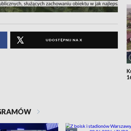
UDOSTĘPNIJ NA X
K
1
OGRAMÓW