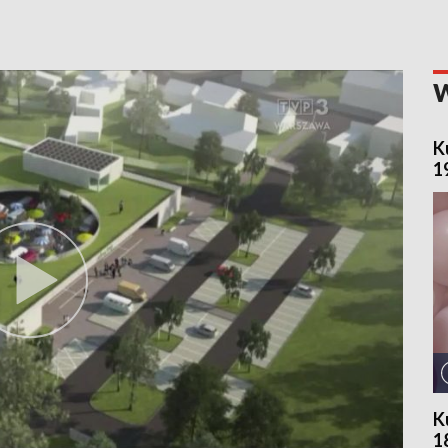
K
1
K
1