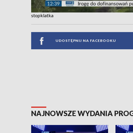
stopklatka
UDOSTĘPNIJ NA FACEBOOKU
NAJNOWSZE WYDANIA PR