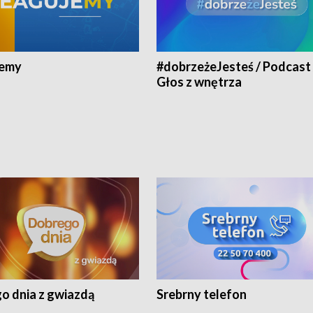
jemy
#dobrzeżeJesteś / Podcast 
Głos z wnętrza
o dnia z gwiazdą
Srebrny telefon