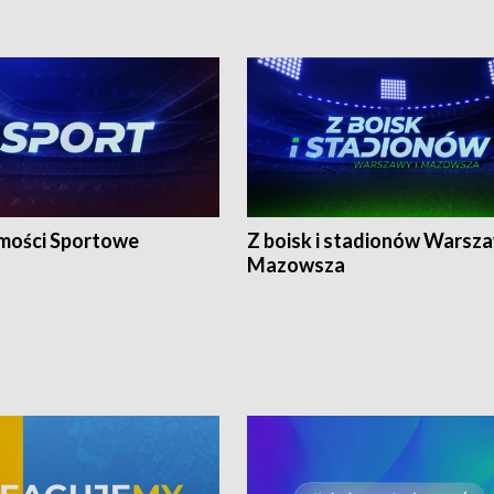
ości Sportowe
Z boisk i stadionów Warsza
Mazowsza