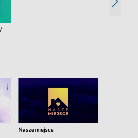
/
Eksperyment
Nasze miejsce