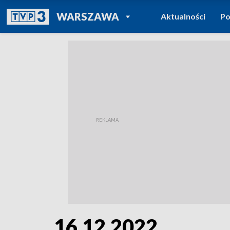
POWRÓT DO
WARSZAWA
Aktualności
Po
TVP REGIONY
16.12.2022