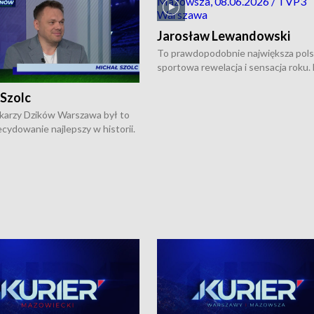
Jarosław Lewandowski
To prawdopodobnie największa pol
sportowa rewelacja i sensacja roku.
Chwalińska podbiła serca całej Pols
kortach imienia Rolanda Garrosa w
 Szolc
wielkoszlemowym turnieju French 
karzy Dzików Warszawa był to
przebijała się przez kwalifikacje, wyg
cydowanie najlepszy w historii.
aż dziewięć pojedynków i dopiero w 
pierwszy raz sięgnęli po
została zatrzymana przez Rosjankę M
rodowe trofeum, wygrywając
Andriejewą. Dziś nasza tenisistka wr
ocno Europejską. Potem zaczęli
do Polski i w Warszawie spotkała się
ekstraklasę. Po sezonie
dziennikarzami na konferencji praso
ym zadebiutowali w fazie play-
W Magazynie Sportowym "Z Boisk i
ą zwieńczyli zdobyciem
Stadionów Warszawy i Mazowsza"
o w historii klubu medalu w
Bogdan Saternus rozmawiał z Jaros
ch o mistrzostwo Polski. A
Lewandowskim, który jest
ogdana Saternusa jest dziś
pomysłodawcą i założycielem
olc, prezes koszykarzy Dzików
podwarszawskiej Akademii Tenisow
.
Kozerki, znajdującej się koło Grodzi
Mazowieckiego.