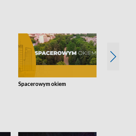
Spacerowym okiem
Filmowe spo