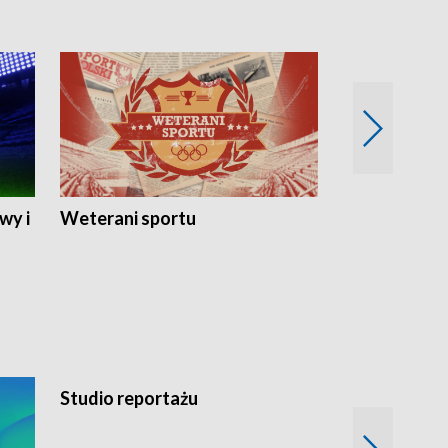
wy i
Weterani sportu
Najlepsi Sp
2024
Studio reportażu