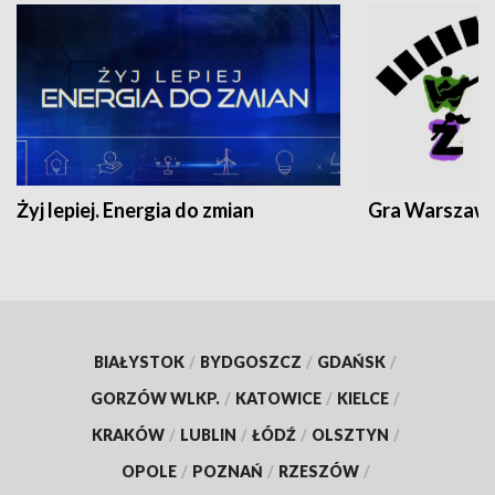
Żyj lepiej. Energia do zmian
Gra Warszaw
BIAŁYSTOK
/
BYDGOSZCZ
/
GDAŃSK
/
GORZÓW WLKP.
/
KATOWICE
/
KIELCE
/
KRAKÓW
/
LUBLIN
/
ŁÓDŹ
/
OLSZTYN
/
OPOLE
/
POZNAŃ
/
RZESZÓW
/