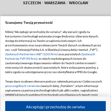
SZCZECIN
/
WARSZAWA
/
WROCŁAW
Szanujemy Twoją prywatność
Dołącz do nas:
Kliknij "Akceptuję i przechodzę do serwisu", aby wyrazić zgody na
korzystanie z technologii automatycznego śledzenia i zbierania danych,
TVP
dostęp do informacji na Twoim urządzeniu końcowym i ich
Abonament TVP
przechowywanie oraz na przetwarzanie Twoich danych osobowych przez
Regulamin TVP
nas, czyli Telewizję Polską S.A. w likwidacji (zwaną dalej również „TVP”),
Emisja w TVP
Zaufanych Partnerów z IAB* (1201 firm)
oraz pozostałych
Zaufanych
Polityka prywatności
Partnerów TVP (93 firm)
, w celach marketingowych (w tym do
Centrum informacji TVP
Moje zgody
zautomatyzowanego dopasowania reklam do Twoich zainteresowań i
mierzenia ich skuteczności) i pozostałych, które wskazujemy poniżej, a
Naziemna Telewizja Cyfrowa
Pomoc
także zgody na udostępnianie przez nas identyfikatora PPID do Google.
Sklep TVP
Biuro reklamy
Twoje dane osobowe zbierane podczas odwiedzania przez Ciebie naszych
Rada Programowa
poszczególnych serwisów
zwanych dalej „Portalem”, w tym informacje
Kontakt
zapisywane za pomocą technologii takich jak: pliki cookie, sygnalizatory
System NOS
WWW lub innych podobnych technologii umożliwiających świadczenie
dopasowanych i bezpiecznych usług, personalizację treści oraz reklam,
Informacje o nadawcy
Kanały
udostępnianie funkcji mediów społecznościowych oraz analizowanie
Akceptuję i przechodzę do serwisu
ruchu w Internecie.
Program dla prasy