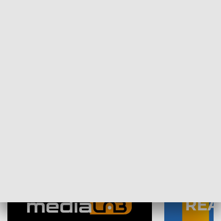
Plebiscyt Najlepsi Sportowcy
Wiadomości 
Warszawy 2025
SPOŁECZEŃSTWO