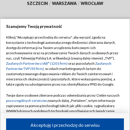
SZCZECIN
/
WARSZAWA
/
WROCŁAW
Szanujemy Twoją prywatność
Dołącz do nas:
Kliknij "Akceptuję i przechodzę do serwisu", aby wyrazić zgody na
korzystanie z technologii automatycznego śledzenia i zbierania danych,
TVP
dostęp do informacji na Twoim urządzeniu końcowym i ich
Abonament TVP
przechowywanie oraz na przetwarzanie Twoich danych osobowych przez
Regulamin TVP
nas, czyli Telewizję Polską S.A. w likwidacji (zwaną dalej również „TVP”),
Emisja w TVP
Zaufanych Partnerów z IAB* (1201 firm)
oraz pozostałych
Zaufanych
Polityka prywatności
Partnerów TVP (93 firm)
, w celach marketingowych (w tym do
Centrum informacji TVP
Moje zgody
zautomatyzowanego dopasowania reklam do Twoich zainteresowań i
mierzenia ich skuteczności) i pozostałych, które wskazujemy poniżej, a
Naziemna Telewizja Cyfrowa
Pomoc
także zgody na udostępnianie przez nas identyfikatora PPID do Google.
Sklep TVP
Biuro reklamy
Twoje dane osobowe zbierane podczas odwiedzania przez Ciebie naszych
Rada Programowa
poszczególnych serwisów
zwanych dalej „Portalem”, w tym informacje
Kontakt
zapisywane za pomocą technologii takich jak: pliki cookie, sygnalizatory
System NOS
WWW lub innych podobnych technologii umożliwiających świadczenie
dopasowanych i bezpiecznych usług, personalizację treści oraz reklam,
Informacje o nadawcy
Kanały
udostępnianie funkcji mediów społecznościowych oraz analizowanie
Akceptuję i przechodzę do serwisu
ruchu w Internecie.
Program dla prasy