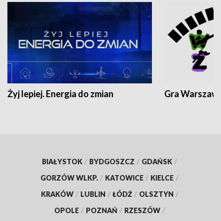
Żyj lepiej. Energia do zmian
Gra Warszaw
BIAŁYSTOK
/
BYDGOSZCZ
/
GDAŃSK
/
GORZÓW WLKP.
/
KATOWICE
/
KIELCE
/
KRAKÓW
/
LUBLIN
/
ŁÓDŹ
/
OLSZTYN
/
OPOLE
/
POZNAŃ
/
RZESZÓW
/