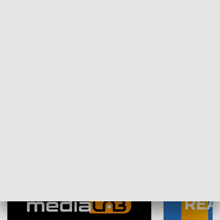
Plebiscyt Najlepsi Sportowcy
Wiadomości 
Warszawy 2025
SPOŁECZEŃSTWO