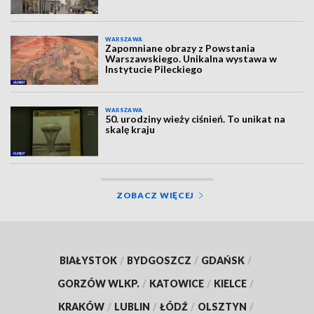
WARSZAWA
Zapomniane obrazy z Powstania
Warszawskiego. Unikalna wystawa w
Instytucie Pileckiego
WARSZAWA
50. urodziny wieży ciśnień. To unikat na
skalę kraju
ZOBACZ WIĘCEJ
BIAŁYSTOK
/
BYDGOSZCZ
/
GDAŃSK
/
GORZÓW WLKP.
/
KATOWICE
/
KIELCE
/
KRAKÓW
/
LUBLIN
/
ŁÓDŹ
/
OLSZTYN
/