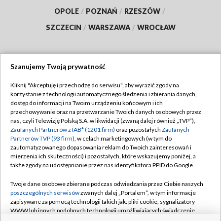
OPOLE
/
POZNAŃ
/
RZESZÓW
/
SZCZECIN
/
WARSZAWA
/
WROCŁAW
Szanujemy Twoją prywatność
Dołącz do nas:
Kliknij "Akceptuję i przechodzę do serwisu", aby wyrazić zgody na
korzystanie z technologii automatycznego śledzenia i zbierania danych,
TVP
dostęp do informacji na Twoim urządzeniu końcowym i ich
Abonament TVP
przechowywanie oraz na przetwarzanie Twoich danych osobowych przez
Regulamin TVP
nas, czyli Telewizję Polską S.A. w likwidacji (zwaną dalej również „TVP”),
Emisja w TVP
Polityka prywatności
Zaufanych Partnerów z IAB* (1201 firm)
oraz pozostałych
Zaufanych
Partnerów TVP (93 firm)
, w celach marketingowych (w tym do
Centrum informacji TVP
Moje zgody
zautomatyzowanego dopasowania reklam do Twoich zainteresowań i
mierzenia ich skuteczności) i pozostałych, które wskazujemy poniżej, a
Naziemna Telewizja Cyfrowa
Pomoc
także zgody na udostępnianie przez nas identyfikatora PPID do Google.
Sklep TVP
Biuro reklamy
Twoje dane osobowe zbierane podczas odwiedzania przez Ciebie naszych
Rada Programowa
Kontakt
poszczególnych serwisów
zwanych dalej „Portalem”, w tym informacje
zapisywane za pomocą technologii takich jak: pliki cookie, sygnalizatory
System NOS
WWW lub innych podobnych technologii umożliwiających świadczenie
dopasowanych i bezpiecznych usług, personalizację treści oraz reklam,