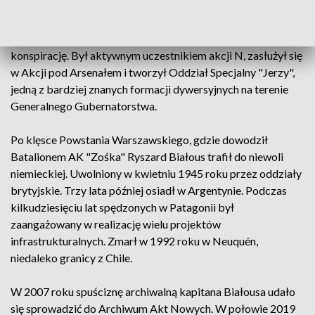
warszawskim instruktorem harcerskim. Ranny w wojnie
obronnej 1939 roku, dowodził plutonem saperów w
Warszawie. Później Ryszard Białous zaangażował się w
konspirację. Był aktywnym uczestnikiem akcji N, zasłużył się
w Akcji pod Arsenałem i tworzył Oddział Specjalny "Jerzy",
jedną z bardziej znanych formacji dywersyjnych na terenie
Generalnego Gubernatorstwa.
Po klęsce Powstania Warszawskiego, gdzie dowodził
Batalionem AK "Zośka" Ryszard Białous trafił do niewoli
niemieckiej. Uwolniony w kwietniu 1945 roku przez oddziały
brytyjskie. Trzy lata później osiadł w Argentynie. Podczas
kilkudziesięciu lat spędzonych w Patagonii był
zaangażowany w realizację wielu projektów
infrastrukturalnych. Zmarł w 1992 roku w Neuquén,
niedaleko granicy z Chile.
W 2007 roku spuściznę archiwalną kapitana Białousa udało
się sprowadzić do Archiwum Akt Nowych. W połowie 2019