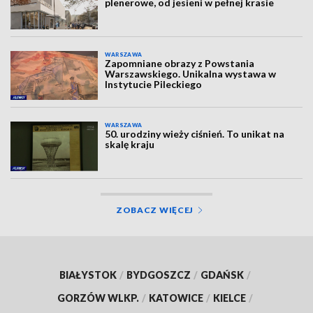
plenerowe, od jesieni w pełnej krasie
WARSZAWA
Zapomniane obrazy z Powstania
Warszawskiego. Unikalna wystawa w
Instytucie Pileckiego
WARSZAWA
50. urodziny wieży ciśnień. To unikat na
skalę kraju
ZOBACZ WIĘCEJ
BIAŁYSTOK
/
BYDGOSZCZ
/
GDAŃSK
/
GORZÓW WLKP.
/
KATOWICE
/
KIELCE
/