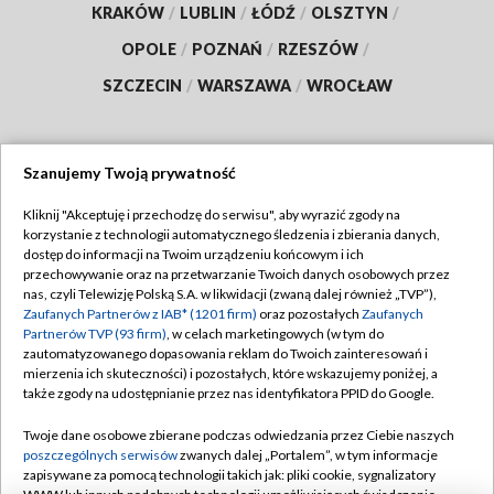
KRAKÓW
/
LUBLIN
/
ŁÓDŹ
/
OLSZTYN
/
OPOLE
/
POZNAŃ
/
RZESZÓW
/
SZCZECIN
/
WARSZAWA
/
WROCŁAW
Szanujemy Twoją prywatność
Dołącz do nas:
Kliknij "Akceptuję i przechodzę do serwisu", aby wyrazić zgody na
korzystanie z technologii automatycznego śledzenia i zbierania danych,
TVP
dostęp do informacji na Twoim urządzeniu końcowym i ich
Abonament TVP
przechowywanie oraz na przetwarzanie Twoich danych osobowych przez
Regulamin TVP
nas, czyli Telewizję Polską S.A. w likwidacji (zwaną dalej również „TVP”),
Emisja w TVP
Polityka prywatności
Zaufanych Partnerów z IAB* (1201 firm)
oraz pozostałych
Zaufanych
Partnerów TVP (93 firm)
, w celach marketingowych (w tym do
Centrum informacji TVP
Moje zgody
zautomatyzowanego dopasowania reklam do Twoich zainteresowań i
mierzenia ich skuteczności) i pozostałych, które wskazujemy poniżej, a
Naziemna Telewizja Cyfrowa
Pomoc
także zgody na udostępnianie przez nas identyfikatora PPID do Google.
Sklep TVP
Biuro reklamy
Twoje dane osobowe zbierane podczas odwiedzania przez Ciebie naszych
Rada Programowa
Kontakt
poszczególnych serwisów
zwanych dalej „Portalem”, w tym informacje
zapisywane za pomocą technologii takich jak: pliki cookie, sygnalizatory
System NOS