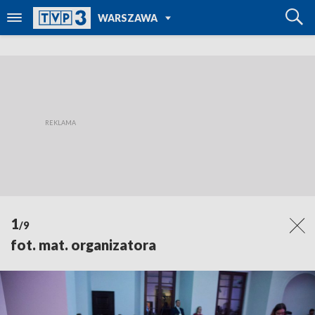
POWRÓT DO
WARSZAWA
TVP REGIONY
1
/9
fot. mat. organizatora