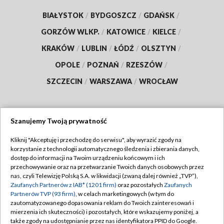
BIAŁYSTOK
/
BYDGOSZCZ
/
GDAŃSK
/
GORZÓW WLKP.
/
KATOWICE
/
KIELCE
/
KRAKÓW
/
LUBLIN
/
ŁÓDŹ
/
OLSZTYN
/
OPOLE
/
POZNAŃ
/
RZESZÓW
/
SZCZECIN
/
WARSZAWA
/
WROCŁAW
Szanujemy Twoją prywatność
Dołącz do nas:
Kliknij "Akceptuję i przechodzę do serwisu", aby wyrazić zgody na
korzystanie z technologii automatycznego śledzenia i zbierania danych,
TVP
dostęp do informacji na Twoim urządzeniu końcowym i ich
Abonament TVP
przechowywanie oraz na przetwarzanie Twoich danych osobowych przez
Regulamin TVP
nas, czyli Telewizję Polską S.A. w likwidacji (zwaną dalej również „TVP”),
Emisja w TVP
Polityka prywatności
Zaufanych Partnerów z IAB* (1201 firm)
oraz pozostałych
Zaufanych
Partnerów TVP (93 firm)
, w celach marketingowych (w tym do
Centrum informacji TVP
Moje zgody
zautomatyzowanego dopasowania reklam do Twoich zainteresowań i
mierzenia ich skuteczności) i pozostałych, które wskazujemy poniżej, a
Naziemna Telewizja Cyfrowa
Pomoc
także zgody na udostępnianie przez nas identyfikatora PPID do Google.