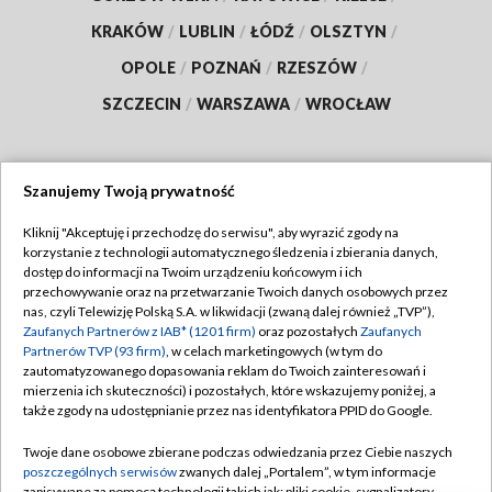
KRAKÓW
/
LUBLIN
/
ŁÓDŹ
/
OLSZTYN
/
OPOLE
/
POZNAŃ
/
RZESZÓW
/
SZCZECIN
/
WARSZAWA
/
WROCŁAW
Szanujemy Twoją prywatność
Dołącz do nas:
Kliknij "Akceptuję i przechodzę do serwisu", aby wyrazić zgody na
korzystanie z technologii automatycznego śledzenia i zbierania danych,
TVP
dostęp do informacji na Twoim urządzeniu końcowym i ich
Abonament TVP
przechowywanie oraz na przetwarzanie Twoich danych osobowych przez
Regulamin TVP
nas, czyli Telewizję Polską S.A. w likwidacji (zwaną dalej również „TVP”),
Emisja w TVP
Zaufanych Partnerów z IAB* (1201 firm)
oraz pozostałych
Zaufanych
Polityka prywatności
Partnerów TVP (93 firm)
, w celach marketingowych (w tym do
Centrum informacji TVP
Moje zgody
zautomatyzowanego dopasowania reklam do Twoich zainteresowań i
mierzenia ich skuteczności) i pozostałych, które wskazujemy poniżej, a
Naziemna Telewizja Cyfrowa
Pomoc
także zgody na udostępnianie przez nas identyfikatora PPID do Google.
Sklep TVP
Biuro reklamy
Twoje dane osobowe zbierane podczas odwiedzania przez Ciebie naszych
Rada Programowa
poszczególnych serwisów
zwanych dalej „Portalem”, w tym informacje
Kontakt
zapisywane za pomocą technologii takich jak: pliki cookie, sygnalizatory