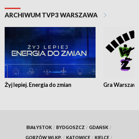
ARCHIWUM TVP3 WARSZAWA
Żyj lepiej. Energia do zmian
Gra Warszaw
BIAŁYSTOK
/
BYDGOSZCZ
/
GDAŃSK
/
GORZÓW WLKP.
/
KATOWICE
/
KIELCE
/