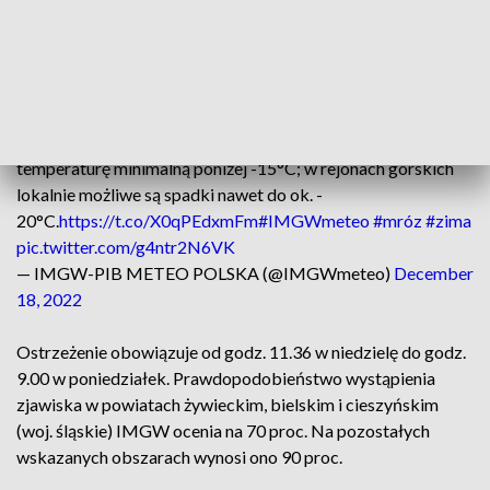
śląskiego, a także dla powiatów we wschodniej i południowej
części Mazowsza i w południowo-zachodniej części
Opolszczyzny.
Na południu, wschodzie i w centrum kraju ostrzegamy przed
silnym mrozem. W obszarach rozpogodzeń prognozuje się
temperaturę minimalną poniżej -15°C; w rejonach górskich
lokalnie możliwe są spadki nawet do ok. -
20°C.
https://t.co/X0qPEdxmFm
#IMGWmeteo
#mróz
#zima
pic.twitter.com/g4ntr2N6VK
— IMGW-PIB METEO POLSKA (@IMGWmeteo)
December
18, 2022
Ostrzeżenie obowiązuje od godz. 11.36 w niedzielę do godz.
9.00 w poniedziałek. Prawdopodobieństwo wystąpienia
zjawiska w powiatach żywieckim, bielskim i cieszyńskim
(woj. śląskie) IMGW ocenia na 70 proc. Na pozostałych
wskazanych obszarach wynosi ono 90 proc.