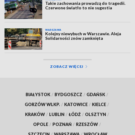
Takie zachowania prowadzą do tragedii.
Czerwone światło to nie sugestia
WARSZAWA
Kolejny niewybuch w Warszawie. Aleja
Solidarności znów zamknięta
ZOBACZ WIĘCEJ
BIAŁYSTOK
/
BYDGOSZCZ
/
GDAŃSK
/
GORZÓW WLKP.
/
KATOWICE
/
KIELCE
/
KRAKÓW
/
LUBLIN
/
ŁÓDŹ
/
OLSZTYN
/
OPOLE
/
POZNAŃ
/
RZESZÓW
/
SZCZECIN
/
WARSZAWA
/
WROCŁAW