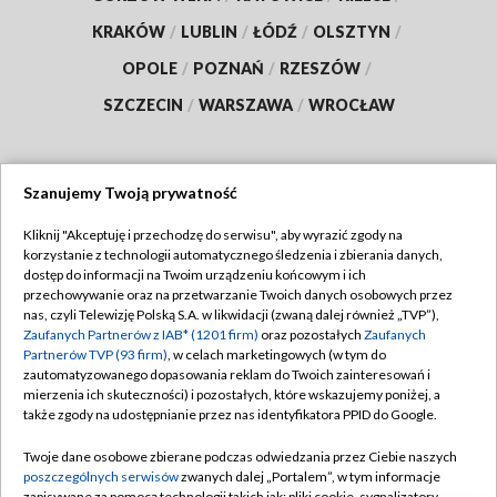
KRAKÓW
/
LUBLIN
/
ŁÓDŹ
/
OLSZTYN
/
OPOLE
/
POZNAŃ
/
RZESZÓW
/
SZCZECIN
/
WARSZAWA
/
WROCŁAW
Szanujemy Twoją prywatność
Dołącz do nas:
Kliknij "Akceptuję i przechodzę do serwisu", aby wyrazić zgody na
korzystanie z technologii automatycznego śledzenia i zbierania danych,
TVP
dostęp do informacji na Twoim urządzeniu końcowym i ich
Abonament TVP
przechowywanie oraz na przetwarzanie Twoich danych osobowych przez
Regulamin TVP
nas, czyli Telewizję Polską S.A. w likwidacji (zwaną dalej również „TVP”),
Emisja w TVP
Zaufanych Partnerów z IAB* (1201 firm)
oraz pozostałych
Zaufanych
Polityka prywatności
Partnerów TVP (93 firm)
, w celach marketingowych (w tym do
Centrum informacji TVP
Moje zgody
zautomatyzowanego dopasowania reklam do Twoich zainteresowań i
mierzenia ich skuteczności) i pozostałych, które wskazujemy poniżej, a
Naziemna Telewizja Cyfrowa
Pomoc
także zgody na udostępnianie przez nas identyfikatora PPID do Google.
Sklep TVP
Biuro reklamy
Twoje dane osobowe zbierane podczas odwiedzania przez Ciebie naszych
Rada Programowa
poszczególnych serwisów
zwanych dalej „Portalem”, w tym informacje
Kontakt
zapisywane za pomocą technologii takich jak: pliki cookie, sygnalizatory