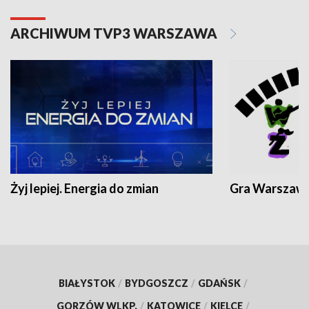
ARCHIWUM TVP3 WARSZAWA
Żyj lepiej. Energia do zmian
Gra Warszaw
BIAŁYSTOK
/
BYDGOSZCZ
/
GDAŃSK
/
GORZÓW WLKP.
/
KATOWICE
/
KIELCE
/