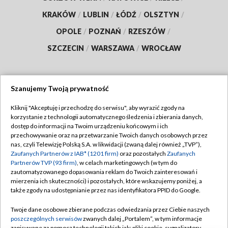
KRAKÓW
/
LUBLIN
/
ŁÓDŹ
/
OLSZTYN
/
OPOLE
/
POZNAŃ
/
RZESZÓW
/
SZCZECIN
/
WARSZAWA
/
WROCŁAW
Szanujemy Twoją prywatność
Dołącz do nas:
Kliknij "Akceptuję i przechodzę do serwisu", aby wyrazić zgody na
korzystanie z technologii automatycznego śledzenia i zbierania danych,
TVP
dostęp do informacji na Twoim urządzeniu końcowym i ich
Abonament TVP
przechowywanie oraz na przetwarzanie Twoich danych osobowych przez
Regulamin TVP
nas, czyli Telewizję Polską S.A. w likwidacji (zwaną dalej również „TVP”),
Emisja w TVP
Zaufanych Partnerów z IAB* (1201 firm)
oraz pozostałych
Zaufanych
Polityka prywatności
Partnerów TVP (93 firm)
, w celach marketingowych (w tym do
Centrum informacji TVP
Moje zgody
zautomatyzowanego dopasowania reklam do Twoich zainteresowań i
mierzenia ich skuteczności) i pozostałych, które wskazujemy poniżej, a
Naziemna Telewizja Cyfrowa
Pomoc
także zgody na udostępnianie przez nas identyfikatora PPID do Google.
Sklep TVP
Biuro reklamy
Twoje dane osobowe zbierane podczas odwiedzania przez Ciebie naszych
Rada Programowa
poszczególnych serwisów
zwanych dalej „Portalem”, w tym informacje
Kontakt
zapisywane za pomocą technologii takich jak: pliki cookie, sygnalizatory