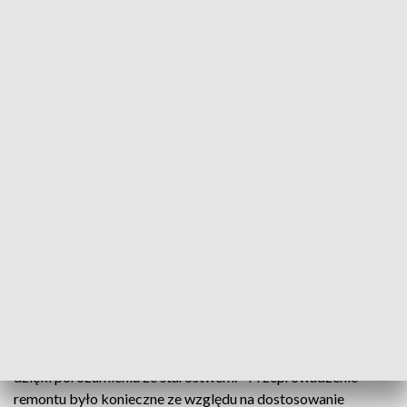
fot. TVP3 Warszawa
Teraz w Ciechanowskim oddziale NFZ jest
przestronna sala obsługi klienta i wyremontowane
wszystkie pomieszczenia biurowe. Obiekt
dostosowano do potrzeb osób
niepełnosprawnych, w tym słabowidzących i
niedowidzących.
Remont siedziby oddziału Narodowy Fundusz był możliwy
dzięki porozumieniu ze starostwem. - Przeprowadzenie
remontu było konieczne ze względu na dostosowanie