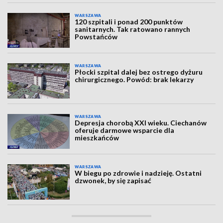
WARSZAWA
120 szpitali i ponad 200 punktów
sanitarnych. Tak ratowano rannych
Powstańców
WARSZAWA
Płocki szpital dalej bez ostrego dyżuru
chirurgicznego. Powód: brak lekarzy
WARSZAWA
Depresja chorobą XXI wieku. Ciechanów
oferuje darmowe wsparcie dla
mieszkańców
WARSZAWA
W biegu po zdrowie i nadzieję. Ostatni
dzwonek, by się zapisać