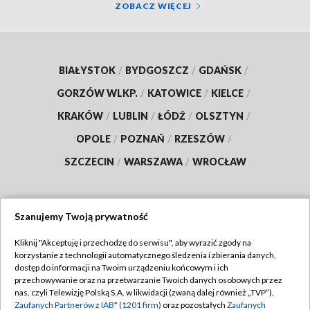
ZOBACZ WIĘCEJ
BIAŁYSTOK
/
BYDGOSZCZ
/
GDAŃSK
/
GORZÓW WLKP.
/
KATOWICE
/
KIELCE
/
KRAKÓW
/
LUBLIN
/
ŁÓDŹ
/
OLSZTYN
/
OPOLE
/
POZNAŃ
/
RZESZÓW
/
SZCZECIN
/
WARSZAWA
/
WROCŁAW
Szanujemy Twoją prywatność
Dołącz do nas:
Kliknij "Akceptuję i przechodzę do serwisu", aby wyrazić zgody na
korzystanie z technologii automatycznego śledzenia i zbierania danych,
TVP
dostęp do informacji na Twoim urządzeniu końcowym i ich
Abonament TVP
przechowywanie oraz na przetwarzanie Twoich danych osobowych przez
Regulamin TVP
nas, czyli Telewizję Polską S.A. w likwidacji (zwaną dalej również „TVP”),
Emisja w TVP
Polityka prywatności
Zaufanych Partnerów z IAB* (1201 firm)
oraz pozostałych
Zaufanych