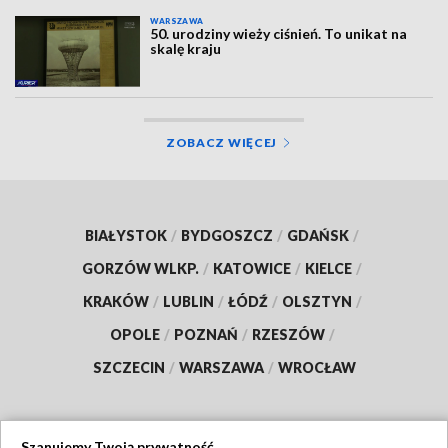
WARSZAWA
50. urodziny wieży ciśnień. To unikat na
skalę kraju
ZOBACZ WIĘCEJ
BIAŁYSTOK
/
BYDGOSZCZ
/
GDAŃSK
/
GORZÓW WLKP.
/
KATOWICE
/
KIELCE
/
KRAKÓW
/
LUBLIN
/
ŁÓDŹ
/
OLSZTYN
/
OPOLE
/
POZNAŃ
/
RZESZÓW
/
SZCZECIN
/
WARSZAWA
/
WROCŁAW
Szanujemy Twoją prywatność