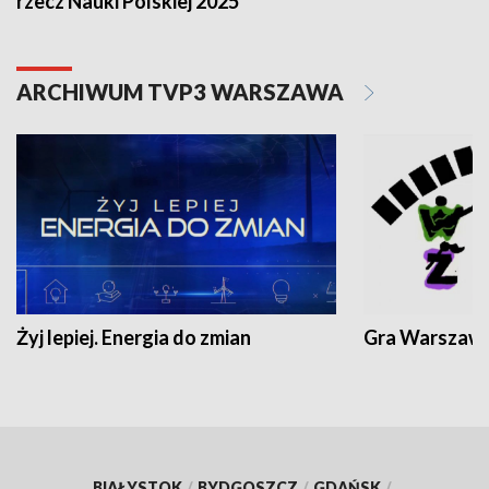
rzecz Nauki Polskiej 2025
ARCHIWUM TVP3 WARSZAWA
Żyj lepiej. Energia do zmian
Gra Warszaw
BIAŁYSTOK
/
BYDGOSZCZ
/
GDAŃSK
/