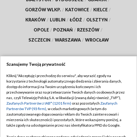
GORZÓW WLKP.
/
KATOWICE
/
KIELCE
/
KRAKÓW
/
LUBLIN
/
ŁÓDŹ
/
OLSZTYN
/
OPOLE
/
POZNAŃ
/
RZESZÓW
/
SZCZECIN
/
WARSZAWA
/
WROCŁAW
Szanujemy Twoją prywatność
Dołącz do nas:
Kliknij "Akceptuję i przechodzę do serwisu", aby wyrazić zgody na
korzystanie z technologii automatycznego śledzenia i zbierania danych,
TVP
dostęp do informacji na Twoim urządzeniu końcowym i ich
Abonament TVP
przechowywanie oraz na przetwarzanie Twoich danych osobowych przez
Regulamin TVP
nas, czyli Telewizję Polską S.A. w likwidacji (zwaną dalej również „TVP”),
Emisja w TVP
Zaufanych Partnerów z IAB* (1201 firm)
oraz pozostałych
Zaufanych
Polityka prywatności
Partnerów TVP (93 firm)
, w celach marketingowych (w tym do
Centrum informacji TVP
Moje zgody
zautomatyzowanego dopasowania reklam do Twoich zainteresowań i
mierzenia ich skuteczności) i pozostałych, które wskazujemy poniżej, a
Naziemna Telewizja Cyfrowa
Pomoc
także zgody na udostępnianie przez nas identyfikatora PPID do Google.
Sklep TVP
Biuro reklamy
Twoje dane osobowe zbierane podczas odwiedzania przez Ciebie naszych