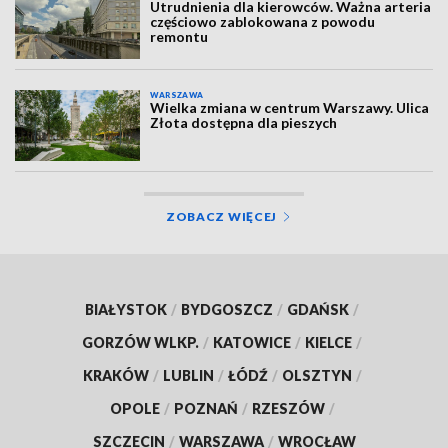
Utrudnienia dla kierowców. Ważna arteria
częściowo zablokowana z powodu
remontu
WARSZAWA
Wielka zmiana w centrum Warszawy. Ulica
Złota dostępna dla pieszych
ZOBACZ WIĘCEJ
BIAŁYSTOK
/
BYDGOSZCZ
/
GDAŃSK
/
GORZÓW WLKP.
/
KATOWICE
/
KIELCE
/
KRAKÓW
/
LUBLIN
/
ŁÓDŹ
/
OLSZTYN
/
OPOLE
/
POZNAŃ
/
RZESZÓW
/
SZCZECIN
/
WARSZAWA
/
WROCŁAW