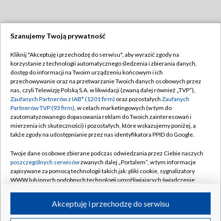
Szanujemy Twoją prywatność
Dołącz do nas:
Kliknij "Akceptuję i przechodzę do serwisu", aby wyrazić zgody na
korzystanie z technologii automatycznego śledzenia i zbierania danych,
TVP
dostęp do informacji na Twoim urządzeniu końcowym i ich
Abonament TVP
przechowywanie oraz na przetwarzanie Twoich danych osobowych przez
Regulamin TVP
nas, czyli Telewizję Polską S.A. w likwidacji (zwaną dalej również „TVP”),
Emisja w TVP
Polityka prywatności
Zaufanych Partnerów z IAB* (1201 firm)
oraz pozostałych
Zaufanych
Partnerów TVP (93 firm)
, w celach marketingowych (w tym do
Centrum informacji TVP
Moje zgody
zautomatyzowanego dopasowania reklam do Twoich zainteresowań i
mierzenia ich skuteczności) i pozostałych, które wskazujemy poniżej, a
Naziemna Telewizja Cyfrowa
Pomoc
także zgody na udostępnianie przez nas identyfikatora PPID do Google.
Sklep TVP
Biuro reklamy
Twoje dane osobowe zbierane podczas odwiedzania przez Ciebie naszych
Rada Programowa
Kontakt
poszczególnych serwisów
zwanych dalej „Portalem”, w tym informacje
zapisywane za pomocą technologii takich jak: pliki cookie, sygnalizatory
System NOS
WWW lub innych podobnych technologii umożliwiających świadczenie
dopasowanych i bezpiecznych usług, personalizację treści oraz reklam,
Informacje o nadawcy
Kanały
udostępnianie funkcji mediów społecznościowych oraz analizowanie
Akceptuję i przechodzę do serwisu
ruchu w Internecie.
Program dla prasy
©2026 Telewizja Polska S.A. w likwidacji