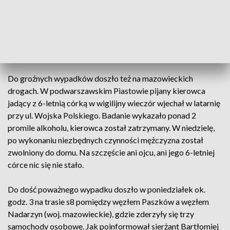
Augustów, na wysokości miejscowości Kolnica. W wypadku
zginął 78-letni rowerzysta. Mężczyzna najprawdopodobniej
wyjechał z drogi podporządkowanej i nie ustąpił
pierwszeństwa przejazdu kierowcy ciężarówki, jadącej od
strony Białegostoku w kierunku Augustowa.
Do groźnych wypadków doszło też na mazowieckich
drogach. W podwarszawskim Piastowie pijany kierowca
jadący z 6-letnią córką w wigilijny wieczór wjechał w latarnię
przy ul. Wojska Polskiego. Badanie wykazało ponad 2
promile alkoholu, kierowca został zatrzymany. W niedzielę,
po wykonaniu niezbędnych czynności mężczyzna został
zwolniony do domu. Na szczęście ani ojcu, ani jego 6-letniej
córce nic się nie stało.
Do dość poważnego wypadku doszło w poniedziałek ok.
godz. 3 na trasie s8 pomiędzy węzłem Paszków a węzłem
Nadarzyn (woj. mazowieckie), gdzie zderzyły się trzy
samochody osobowe. Jak poinformował sierżant Bartłomiej