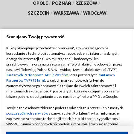
OPOLE
/
POZNAŃ
/
RZESZÓW
/
SZCZECIN
/
WARSZAWA
/
WROCŁAW
Szanujemy Twoją prywatność
Dołącz do nas:
Kliknij "Akceptuję i przechodzę do serwisu", aby wyrazić zgody na
korzystanie z technologii automatycznego śledzenia i zbierania danych,
TVP
dostęp do informacji na Twoim urządzeniu końcowym i ich
Abonament TVP
przechowywanie oraz na przetwarzanie Twoich danych osobowych przez
Regulamin TVP
nas, czyli Telewizję Polską S.A. w likwidacji (zwaną dalej również „TVP”),
Emisja w TVP
Polityka prywatności
Zaufanych Partnerów z IAB* (1201 firm)
oraz pozostałych
Zaufanych
Partnerów TVP (93 firm)
, w celach marketingowych (w tym do
Centrum informacji TVP
Moje zgody
zautomatyzowanego dopasowania reklam do Twoich zainteresowań i
mierzenia ich skuteczności) i pozostałych, które wskazujemy poniżej, a
Naziemna Telewizja Cyfrowa
Pomoc
także zgody na udostępnianie przez nas identyfikatora PPID do Google.
Sklep TVP
Biuro reklamy
Twoje dane osobowe zbierane podczas odwiedzania przez Ciebie naszych
Rada Programowa
Kontakt
poszczególnych serwisów
zwanych dalej „Portalem”, w tym informacje
zapisywane za pomocą technologii takich jak: pliki cookie, sygnalizatory
System NOS
WWW lub innych podobnych technologii umożliwiających świadczenie
dopasowanych i bezpiecznych usług, personalizację treści oraz reklam,
Informacje o nadawcy
Kanały