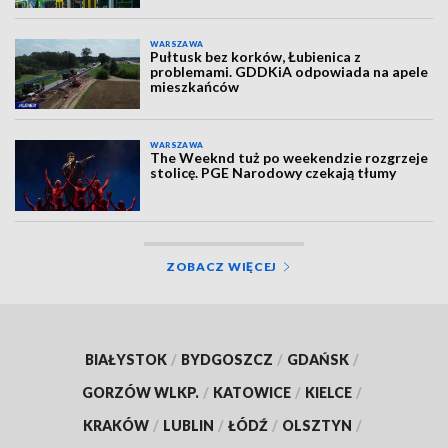
WARSZAWA
Pułtusk bez korków, Łubienica z
problemami. GDDKiA odpowiada na apele
mieszkańców
WARSZAWA
The Weeknd tuż po weekendzie rozgrzeje
stolicę. PGE Narodowy czekają tłumy
ZOBACZ WIĘCEJ
BIAŁYSTOK
/
BYDGOSZCZ
/
GDAŃSK
/
GORZÓW WLKP.
/
KATOWICE
/
KIELCE
/
KRAKÓW
/
LUBLIN
/
ŁÓDŹ
/
OLSZTYN
/