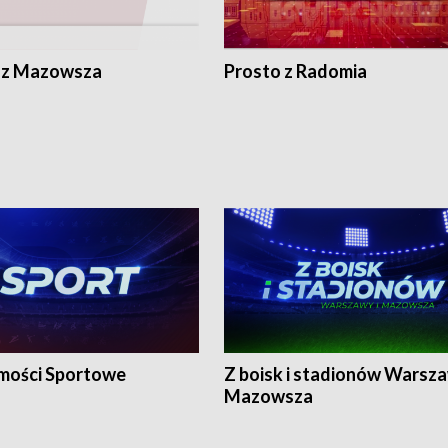
 z Mazowsza
Prosto z Radomia
ości Sportowe
Z boisk i stadionów Warsza
Mazowsza