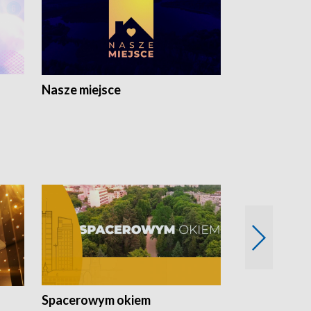
Nasze miejsce
Spacerowym okiem
Filmowe spo