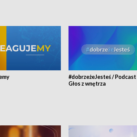
jemy
#dobrzeżeJesteś / Podcast 
Głos z wnętrza