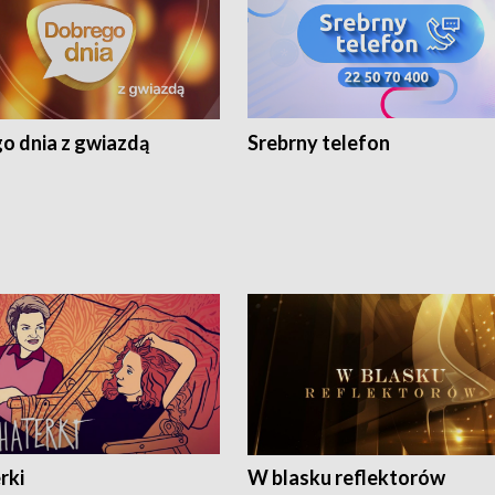
o dnia z gwiazdą
Srebrny telefon
rki
W blasku reflektorów