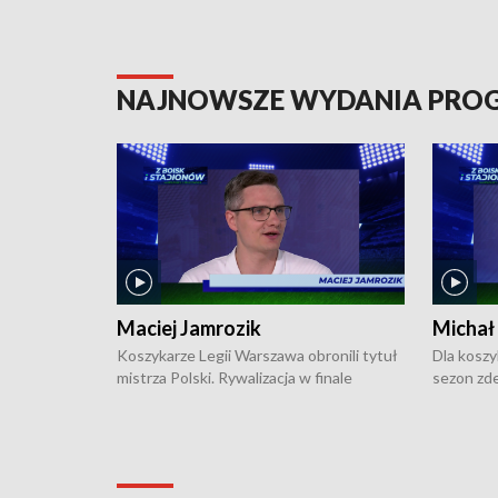
NAJNOWSZE WYDANIA PR
Maciej Jamrozik
Michał
Koszykarze Legii Warszawa obronili tytuł
Dla koszy
mistrza Polski. Rywalizacja w finale
sezon zde
ekstraklasy toczyła się do czterech
Najpierw 
zwycięstw i dopiero ostatni, siódmy mecz
międzyna
okazał się decydujący. W hali przy
Ligę Półn
Obrońców Tobruku na Bemowie
podbijać 
podopieczni estońskiego trenera Heiko
zasadnicz