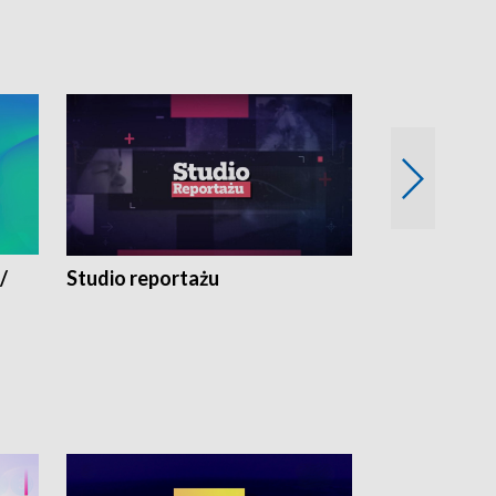
/
Studio reportażu
Eksperyment