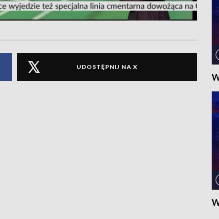
UDOSTĘPNIJ NA X
W
W