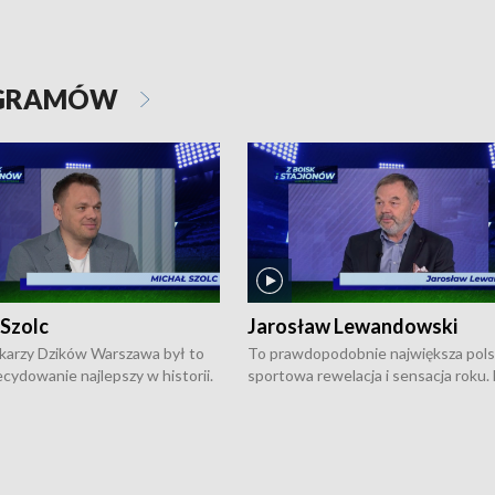
OGRAMÓW
 Szolc
Jarosław Lewandowski
karzy Dzików Warszawa był to
To prawdopodobnie największa pol
cydowanie najlepszy w historii.
sportowa rewelacja i sensacja roku.
pierwszy raz sięgnęli po
Chwalińska podbiła serca całej Pols
rodowe trofeum, wygrywając
kortach imienia Rolanda Garrosa w
ocno Europejską. Potem zaczęli
wielkoszlemowym turnieju French 
ekstraklasę. Po sezonie
przebijała się przez kwalifikacje, wyg
ym zadebiutowali w fazie play-
aż dziewięć pojedynków i dopiero w 