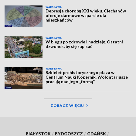
WARSZAWA
Depresja chorobą XXI wieku. Ciechanów
oferuje darmowe wsparcie dla
mieszkańców
WARSZAWA
W biegu po zdrowie i nadzieję. Ostatni
dzwonek, by się zapisać
WARSZAWA
Szkielet prehistorycznego płaza w
Centrum Nauki Kopernik. Wolontariusze
pracują nad jego „formą”
ZOBACZ WIĘCEJ
BIAŁYSTOK
/
BYDGOSZCZ
/
GDAŃSK
/