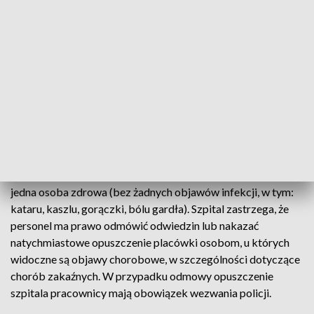
pacjentów w terminalnej fazie choroby oraz nagłego
pogorszenia stanu zdrowia - wyjaśniła Gajewska.
Dodała, że zgodę na odwiedziny chorego wydaje kierownik
oddziału lub jego zastępca, ew. lekarz prowadzący lub
dyżurny. Odwiedzający są zobowiązani do przestrzegania
zasad bezpieczeństwa sanitarno-epidemicznego. Chodzi
m.in. o dezynfekcję rąk i stosowanie maseczki zasłaniającej
usta i nos.
W tym samym czasie do pacjenta może wejść wyłącznie
jedna osoba zdrowa (bez żadnych objawów infekcji, w tym:
kataru, kaszlu, gorączki, bólu gardła). Szpital zastrzega, że
personel ma prawo odmówić odwiedzin lub nakazać
natychmiastowe opuszczenie placówki osobom, u których
widoczne są objawy chorobowe, w szczególności dotyczące
chorób zakaźnych. W przypadku odmowy opuszczenie
szpitala pracownicy mają obowiązek wezwania policji.