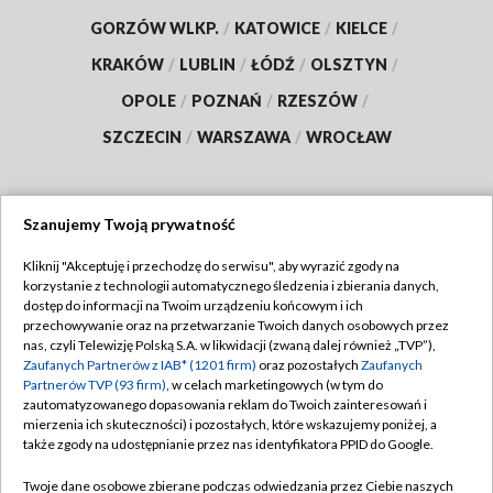
GORZÓW WLKP.
/
KATOWICE
/
KIELCE
/
KRAKÓW
/
LUBLIN
/
ŁÓDŹ
/
OLSZTYN
/
OPOLE
/
POZNAŃ
/
RZESZÓW
/
SZCZECIN
/
WARSZAWA
/
WROCŁAW
Szanujemy Twoją prywatność
Dołącz do nas:
Kliknij "Akceptuję i przechodzę do serwisu", aby wyrazić zgody na
korzystanie z technologii automatycznego śledzenia i zbierania danych,
TVP
dostęp do informacji na Twoim urządzeniu końcowym i ich
Abonament TVP
przechowywanie oraz na przetwarzanie Twoich danych osobowych przez
Regulamin TVP
nas, czyli Telewizję Polską S.A. w likwidacji (zwaną dalej również „TVP”),
Emisja w TVP
Polityka prywatności
Zaufanych Partnerów z IAB* (1201 firm)
oraz pozostałych
Zaufanych
Partnerów TVP (93 firm)
, w celach marketingowych (w tym do
Centrum informacji TVP
Moje zgody
zautomatyzowanego dopasowania reklam do Twoich zainteresowań i
mierzenia ich skuteczności) i pozostałych, które wskazujemy poniżej, a
Naziemna Telewizja Cyfrowa
Pomoc
także zgody na udostępnianie przez nas identyfikatora PPID do Google.
Sklep TVP
Biuro reklamy
Twoje dane osobowe zbierane podczas odwiedzania przez Ciebie naszych