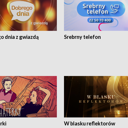
o dnia z gwiazdą
Srebrny telefon
rki
W blasku reflektorów