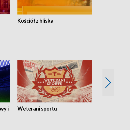
Kościół z bliska
wy i
Weterani sportu
Najlepsi Sp
2024