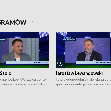
OGRAMÓW
 Szolc
Jarosław Lewandowski
karzy Dzików Warszawa był to
To prawdopodobnie największa pol
cydowanie najlepszy w historii.
sportowa rewelacja i sensacja roku.
pierwszy raz sięgnęli po
Chwalińska podbiła serca całej Pols
rodowe trofeum, wygrywając
kortach imienia Rolanda Garrosa w
ocno Europejską. Potem zaczęli
wielkoszlemowym turnieju French 
ekstraklasę. Po sezonie
przebijała się przez kwalifikacje, wyg
ym zadebiutowali w fazie play-
aż dziewięć pojedynków i dopiero w 