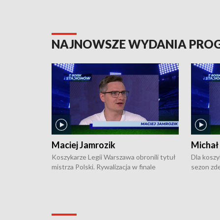
NAJNOWSZE WYDANIA PR
Maciej Jamrozik
Michał
Koszykarze Legii Warszawa obronili tytuł
Dla koszy
mistrza Polski. Rywalizacja w finale
sezon zde
ekstraklasy toczyła się do czterech
Najpierw 
zwycięstw i dopiero ostatni, siódmy mecz
międzyna
okazał się decydujący. W hali przy
Ligę Półn
Obrońców Tobruku na Bemowie
podbijać 
podopieczni estońskiego trenera Heiko
zasadnicz