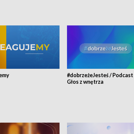
jemy
#dobrzeżeJesteś / Podcast 
Głos z wnętrza