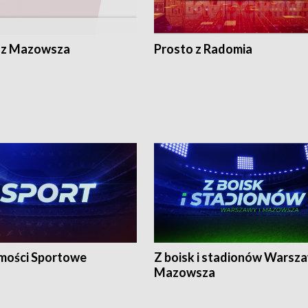
 z Mazowsza
Prosto z Radomia
ości Sportowe
Z boisk i stadionów Warsza
Mazowsza