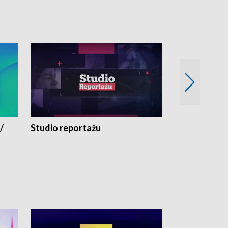
/
Studio reportażu
Eksperyment