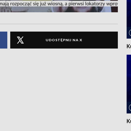
UDOSTĘPNIJ NA X
K
K