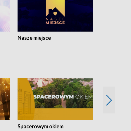
Nasze miejsce
Spacerowym okiem
Filmowe spo