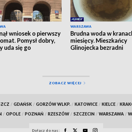
AWA
WARSZAWA
ął wniosek o pierwszy
Brudna woda w kranac
omat. Pomysł dobry,
miesięcy. Mieszkańcy
zy uda się go
Glinojecka bezradni
izować?
ZOBACZ WIĘCEJ
SZCZ
/
GDAŃSK
/
GORZÓW WLKP.
/
KATOWICE
/
KIELCE
/
KRA
N
/
OPOLE
/
POZNAŃ
/
RZESZÓW
/
SZCZECIN
/
WARSZAWA
/
W
Dołącz do nas: