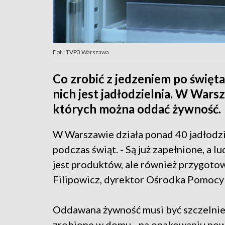
Fot.: TVP3 Warszawa
Co zrobić z jedzeniem po święta
nich jest jadłodzielnia. W Wars
których można oddać żywność.
W Warszawie działa ponad 40 jadłodzie
podczas świąt. - Są już zapełnione, a l
jest produktów, ale również przygoto
Filipowicz, dyrektor Ośrodka Pomocy 
Oddawana żywność musi być szczelnie 
zrobione w domu - na opakowaniu powi