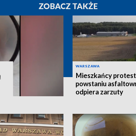
ZOBACZ TAKŻE
WARSZAWA
ą
Mieszkańcy protest
powstaniu asfaltown
odpiera zarzuty