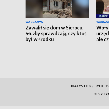
WARSZAWA
WARSZ
Zawalił się dom w Sierpcu.
Wpłyn
Służby sprawdzają, czy ktoś
urzęd
był w środku
ale c
zreal
BIAŁYSTOK
/
BYDGO
OLSZTY