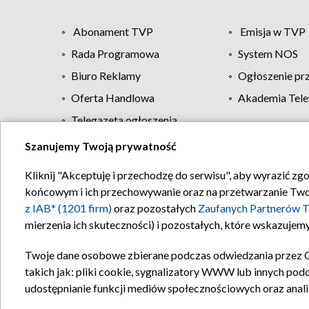
Abonament TVP
Emisja w TVP
Rada Programowa
System NOS
Biuro Reklamy
Ogłoszenie pr
Oferta Handlowa
Akademia Tele
Telegazeta ogłoszenia
Szanujemy Twoją prywatność
Regulamin TVP
Kliknij "Akceptuję i przechodzę do serwisu", aby wyrazić zg
końcowym i ich przechowywanie oraz na przetwarzanie Twoich
z IAB* (1201 firm)
oraz pozostałych
Zaufanych Partnerów T
mierzenia ich skuteczności) i pozostałych, które wskazujemy
Twoje dane osobowe zbierane podczas odwiedzania przez 
takich jak: pliki cookie, sygnalizatory WWW lub innych pod
udostępnianie funkcji mediów społecznościowych oraz anali