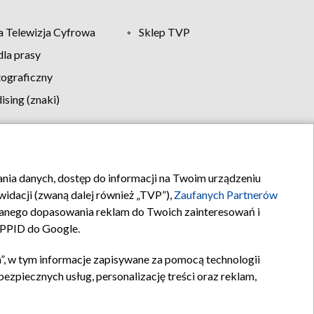
 Telewizja Cyfrowa
Sklep TVP
la prasy
tograficzny
sing (znaki)
klamy
Kontakt
rania danych, dostęp do informacji na Twoim urządzeniu
idacji (zwaną dalej również „TVP”),
Zaufanych Partnerów
anego dopasowania reklam do Twoich zainteresowań i
a PPID do Google.
”, w tym informacje zapisywane za pomocą technologii
zpiecznych usług, personalizację treści oraz reklam,