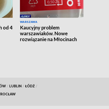
WARSZAWA
h od 4
Kaucyjny problem
warszawiaków. Nowe
rozwiązanie na Młocinach
KÓW
/
LUBLIN
/
ŁÓDŹ
/
ROCŁAW