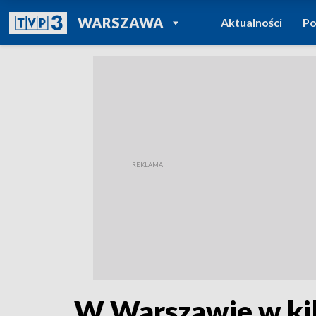
POWRÓT DO
WARSZAWA
Aktualności
Po
TVP REGIONY
W Warszawie w kil