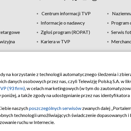
Centrum informacji TVP
Naziemna
Informacje o nadawcy
Program d
zetargowe
Zgłoś program (ROPAT)
Serwis fo
wizyjna
Kariera w TVP
Merchandi
Polityka prywatności
Moje zgody
Pomoc
Biuro re
ody na korzystanie z technologii automatycznego śledzenia i zbie
 danych osobowych przez nas, czyli Telewizję Polską S.A. w likw
VP (93 firm)
, w celach marketingowych (w tym do zautomatyzow
 poniżej, a także zgody na udostępnianie przez nas identyfikator
Ciebie naszych
poszczególnych serwisów
zwanych dalej „Portalem
obnych technologii umożliwiających świadczenie dopasowanych i be
zowanie ruchu w Internecie.