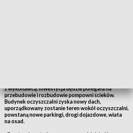
Fot.: TVP3 Warszawa
Będzie drugi etap remontu gminnej oczyszczalni
ścieków w Starym Garwarzu w gminie Glinojeck.
Samorząd rozstrzygnął przetarg i podpisał umowę
z wykonawcą. Inwestycja będzie polegała na
przebudowie i rozbudowie pompowni ścieków.
Budynek oczyszczalni zyska nowy dach,
uporządkowany zostanie teren wokół oczyszczalni,
powstaną nowe parkingi, drogi dojazdowe, wiata
na osad.