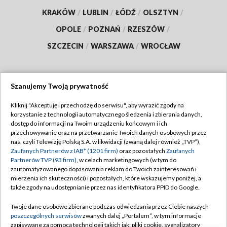
KRAKÓW
/
LUBLIN
/
ŁÓDŹ
/
OLSZTYN
/
OPOLE
/
POZNAŃ
/
RZESZÓW
/
SZCZECIN
/
WARSZAWA
/
WROCŁAW
Szanujemy Twoją prywatność
Dołącz do nas:
Kliknij "Akceptuję i przechodzę do serwisu", aby wyrazić zgody na
korzystanie z technologii automatycznego śledzenia i zbierania danych,
TVP
dostęp do informacji na Twoim urządzeniu końcowym i ich
Abonament TVP
przechowywanie oraz na przetwarzanie Twoich danych osobowych przez
Regulamin TVP
nas, czyli Telewizję Polską S.A. w likwidacji (zwaną dalej również „TVP”),
Emisja w TVP
Polityka prywatności
Zaufanych Partnerów z IAB* (1201 firm)
oraz pozostałych
Zaufanych
Partnerów TVP (93 firm)
, w celach marketingowych (w tym do
Centrum informacji TVP
Moje zgody
zautomatyzowanego dopasowania reklam do Twoich zainteresowań i
mierzenia ich skuteczności) i pozostałych, które wskazujemy poniżej, a
Naziemna Telewizja Cyfrowa
Pomoc
także zgody na udostępnianie przez nas identyfikatora PPID do Google.
Sklep TVP
Biuro reklamy
Twoje dane osobowe zbierane podczas odwiedzania przez Ciebie naszych
Rada Programowa
Kontakt
poszczególnych serwisów
zwanych dalej „Portalem”, w tym informacje
zapisywane za pomocą technologii takich jak: pliki cookie, sygnalizatory