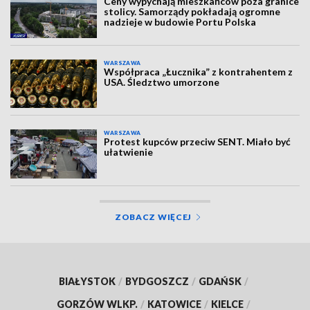
Ceny wypychają mieszkańców poza granice
stolicy. Samorządy pokładają ogromne
nadzieje w budowie Portu Polska
WARSZAWA
Współpraca „Łucznika” z kontrahentem z
USA. Śledztwo umorzone
WARSZAWA
Protest kupców przeciw SENT. Miało być
ułatwienie
ZOBACZ WIĘCEJ
BIAŁYSTOK
/
BYDGOSZCZ
/
GDAŃSK
/
GORZÓW WLKP.
/
KATOWICE
/
KIELCE
/