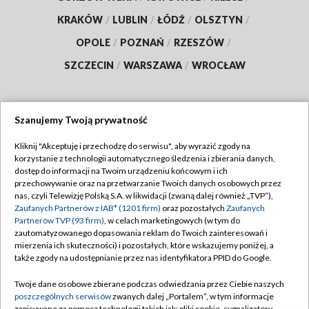
KRAKÓW
/
LUBLIN
/
ŁÓDŹ
/
OLSZTYN
/
OPOLE
/
POZNAŃ
/
RZESZÓW
/
SZCZECIN
/
WARSZAWA
/
WROCŁAW
Szanujemy Twoją prywatność
Dołącz do nas:
Kliknij "Akceptuję i przechodzę do serwisu", aby wyrazić zgody na
korzystanie z technologii automatycznego śledzenia i zbierania danych,
TVP
dostęp do informacji na Twoim urządzeniu końcowym i ich
Abonament TVP
przechowywanie oraz na przetwarzanie Twoich danych osobowych przez
Regulamin TVP
nas, czyli Telewizję Polską S.A. w likwidacji (zwaną dalej również „TVP”),
Emisja w TVP
Zaufanych Partnerów z IAB* (1201 firm)
oraz pozostałych
Zaufanych
Polityka prywatności
Partnerów TVP (93 firm)
, w celach marketingowych (w tym do
Centrum informacji TVP
Moje zgody
zautomatyzowanego dopasowania reklam do Twoich zainteresowań i
mierzenia ich skuteczności) i pozostałych, które wskazujemy poniżej, a
Naziemna Telewizja Cyfrowa
Pomoc
także zgody na udostępnianie przez nas identyfikatora PPID do Google.
Sklep TVP
Biuro reklamy
Twoje dane osobowe zbierane podczas odwiedzania przez Ciebie naszych
Rada Programowa
poszczególnych serwisów
zwanych dalej „Portalem”, w tym informacje
Kontakt
zapisywane za pomocą technologii takich jak: pliki cookie, sygnalizatory