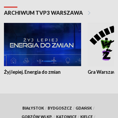
ARCHIWUM TVP3 WARSZAWA
Żyj lepiej. Energia do zmian
Gra Warszaw
BIAŁYSTOK
/
BYDGOSZCZ
/
GDAŃSK
/
GORZÓW WLKP.
/
KATOWICE
/
KIELCE
/