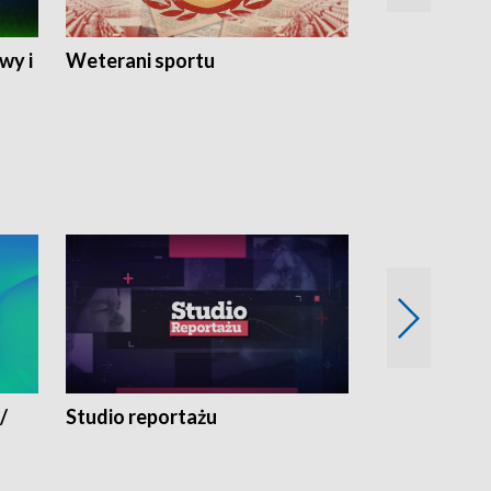
wy i
Weterani sportu
Najlepsi Sp
2024
/
Studio reportażu
Eksperyment