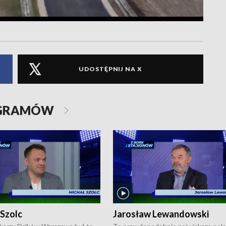
UDOSTĘPNIJ NA X
OGRAMÓW
 Szolc
Jarosław Lewandowski