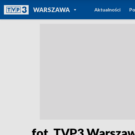
POWRÓT DO
WARSZAWA
Aktualności
Po
TVP REGIONY
fot. TVP3 Warsza