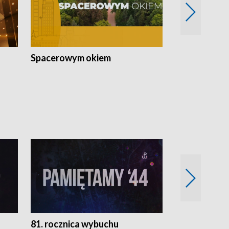
Spacerowym okiem
Filmowe spo
81. rocznica wybuchu
Retro Wawa