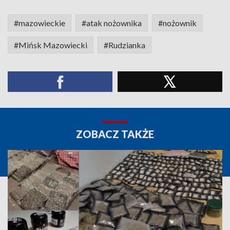
#mazowieckie
#atak nożownika
#nożownik
#Mińsk Mazowiecki
#Rudzianka
ZOBACZ TAKŻE