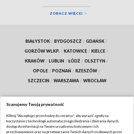
ZOBACZ WIĘCEJ
BIAŁYSTOK
/
BYDGOSZCZ
/
GDAŃSK
/
GORZÓW WLKP.
/
KATOWICE
/
KIELCE
/
KRAKÓW
/
LUBLIN
/
ŁÓDŹ
/
OLSZTYN
/
OPOLE
/
POZNAŃ
/
RZESZÓW
/
SZCZECIN
/
WARSZAWA
/
WROCŁAW
Szanujemy Twoją prywatność
Dołącz do nas:
Kliknij "Akceptuję i przechodzę do serwisu", aby wyrazić zgody na
korzystanie z technologii automatycznego śledzenia i zbierania danych,
TVP
dostęp do informacji na Twoim urządzeniu końcowym i ich
Abonament TVP
przechowywanie oraz na przetwarzanie Twoich danych osobowych przez
Regulamin TVP