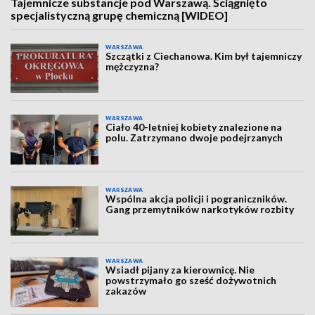
Tajemnicze substancje pod Warszawą. Ściągnięto
specjalistyczną grupę chemiczną [WIDEO]
WARSZAWA
Szczątki z Ciechanowa. Kim był tajemniczy
mężczyzna?
WARSZAWA
Ciało 40-letniej kobiety znalezione na
polu. Zatrzymano dwoje podejrzanych
WARSZAWA
Wspólna akcja policji i pograniczników.
Gang przemytników narkotyków rozbity
WARSZAWA
Wsiadł pijany za kierownicę. Nie
powstrzymało go sześć dożywotnich
zakazów