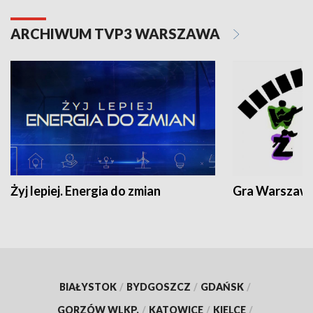
ARCHIWUM TVP3 WARSZAWA
Żyj lepiej. Energia do zmian
Gra Warszaw
BIAŁYSTOK
/
BYDGOSZCZ
/
GDAŃSK
/
GORZÓW WLKP.
/
KATOWICE
/
KIELCE
/