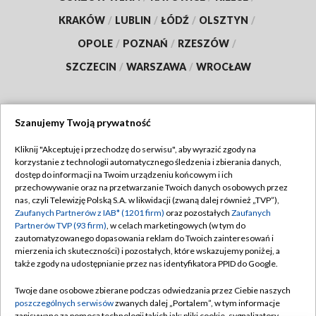
KRAKÓW
/
LUBLIN
/
ŁÓDŹ
/
OLSZTYN
/
OPOLE
/
POZNAŃ
/
RZESZÓW
/
SZCZECIN
/
WARSZAWA
/
WROCŁAW
Szanujemy Twoją prywatność
Dołącz do nas:
Kliknij "Akceptuję i przechodzę do serwisu", aby wyrazić zgody na
korzystanie z technologii automatycznego śledzenia i zbierania danych,
TVP
dostęp do informacji na Twoim urządzeniu końcowym i ich
Abonament TVP
przechowywanie oraz na przetwarzanie Twoich danych osobowych przez
Regulamin TVP
nas, czyli Telewizję Polską S.A. w likwidacji (zwaną dalej również „TVP”),
Emisja w TVP
Zaufanych Partnerów z IAB* (1201 firm)
oraz pozostałych
Zaufanych
Polityka prywatności
Partnerów TVP (93 firm)
, w celach marketingowych (w tym do
Centrum informacji TVP
Moje zgody
zautomatyzowanego dopasowania reklam do Twoich zainteresowań i
mierzenia ich skuteczności) i pozostałych, które wskazujemy poniżej, a
Naziemna Telewizja Cyfrowa
Pomoc
także zgody na udostępnianie przez nas identyfikatora PPID do Google.
Sklep TVP
Biuro reklamy
Twoje dane osobowe zbierane podczas odwiedzania przez Ciebie naszych
Rada Programowa
poszczególnych serwisów
zwanych dalej „Portalem”, w tym informacje
Kontakt
zapisywane za pomocą technologii takich jak: pliki cookie, sygnalizatory