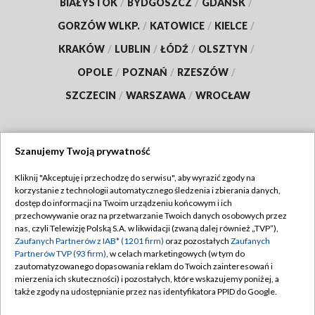
BIAŁYSTOK
/
BYDGOSZCZ
/
GDAŃSK
/
GORZÓW WLKP.
/
KATOWICE
/
KIELCE
/
KRAKÓW
/
LUBLIN
/
ŁÓDŹ
/
OLSZTYN
/
OPOLE
/
POZNAŃ
/
RZESZÓW
/
SZCZECIN
/
WARSZAWA
/
WROCŁAW
Szanujemy Twoją prywatność
Dołącz do nas:
Kliknij "Akceptuję i przechodzę do serwisu", aby wyrazić zgody na
korzystanie z technologii automatycznego śledzenia i zbierania danych,
TVP
dostęp do informacji na Twoim urządzeniu końcowym i ich
Abonament TVP
przechowywanie oraz na przetwarzanie Twoich danych osobowych przez
Regulamin TVP
nas, czyli Telewizję Polską S.A. w likwidacji (zwaną dalej również „TVP”),
Emisja w TVP
Zaufanych Partnerów z IAB* (1201 firm)
oraz pozostałych
Zaufanych
Polityka prywatności
Partnerów TVP (93 firm)
, w celach marketingowych (w tym do
Centrum informacji TVP
Moje zgody
zautomatyzowanego dopasowania reklam do Twoich zainteresowań i
mierzenia ich skuteczności) i pozostałych, które wskazujemy poniżej, a
Naziemna Telewizja Cyfrowa
Pomoc
także zgody na udostępnianie przez nas identyfikatora PPID do Google.
Sklep TVP
Biuro reklamy