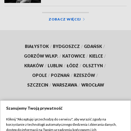
ZOBACZ WIĘCEJ
BIAŁYSTOK
/
BYDGOSZCZ
/
GDAŃSK
/
GORZÓW WLKP.
/
KATOWICE
/
KIELCE
/
KRAKÓW
/
LUBLIN
/
ŁÓDŹ
/
OLSZTYN
/
OPOLE
/
POZNAŃ
/
RZESZÓW
/
SZCZECIN
/
WARSZAWA
/
WROCŁAW
Szanujemy Twoją prywatność
Dołącz do nas:
Kliknij "Akceptuję i przechodzę do serwisu", aby wyrazić zgody na
korzystanie z technologii automatycznego śledzenia i zbierania danych,
TVP
dostęp do informacji na Twoim urządzeniu końcowym i ich