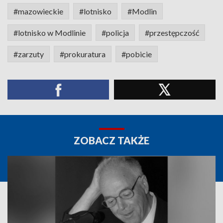
#mazowieckie
#lotnisko
#Modlin
#lotnisko w Modlinie
#policja
#przestępczość
#zarzuty
#prokuratura
#pobicie
ZOBACZ TAKŻE