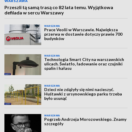
WARSZAWA
Przeszli tą samą trasą co 82 lata temu. Wyjątkowa
defilada w sercu Warszawy
WARSZAWA
Prace Veolii w Warszawie. Największa
przerwa w dostawie dotyczy prawie 700
budynków
WARSZAWA
Technologia Smart City na warszawskich
ulicach. Światło, ładowanie oraz czujniki
spalin i hałasu
WARSZAWA
Dzieci nie zdążyły się nimi nacieszyć.
Huśtawki z ursynowskiego parku trzeba
było usunąć
WARSZAWA
Pogrzeb Andrzeja Morozowskiego. Znamy
szczegóły