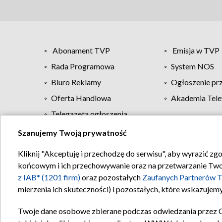
Abonament TVP
Emisja w TVP
Rada Programowa
System NOS
Biuro Reklamy
Ogłoszenie pr
Oferta Handlowa
Akademia Tele
Telegazeta ogłoszenia
Szanujemy Twoją prywatność
Regulamin TVP
Kliknij "Akceptuję i przechodzę do serwisu", aby wyrazić zg
końcowym i ich przechowywanie oraz na przetwarzanie Twoich
z IAB* (1201 firm)
oraz pozostałych
Zaufanych Partnerów T
mierzenia ich skuteczności) i pozostałych, które wskazujemy
Twoje dane osobowe zbierane podczas odwiedzania przez 