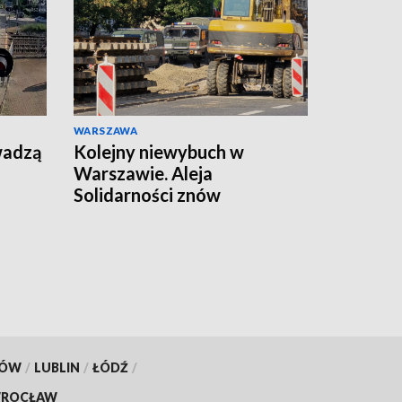
WARSZAWA
wadzą
Kolejny niewybuch w
Warszawie. Aleja
Solidarności znów
zamknięta
KÓW
/
LUBLIN
/
ŁÓDŹ
/
ROCŁAW