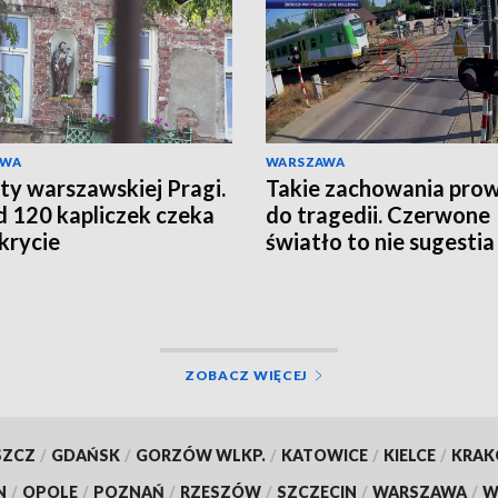
AWA
WARSZAWA
ty warszawskiej Pragi.
Takie zachowania pro
 120 kapliczek czeka
do tragedii. Czerwone
krycie
światło to nie sugestia
ZOBACZ WIĘCEJ
SZCZ
/
GDAŃSK
/
GORZÓW WLKP.
/
KATOWICE
/
KIELCE
/
KRA
N
/
OPOLE
/
POZNAŃ
/
RZESZÓW
/
SZCZECIN
/
WARSZAWA
/
W