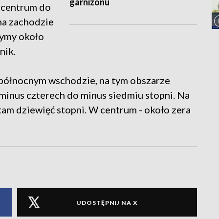
garnizonu
w centrum do
na zachodzie
zymy około
nik.
a północnym wschodzie, na tym obszarze
inus czterech do minus siedmiu stopni. Na
tam dziewięć stopni. W centrum - około zera
UDOSTĘPNIJ NA X