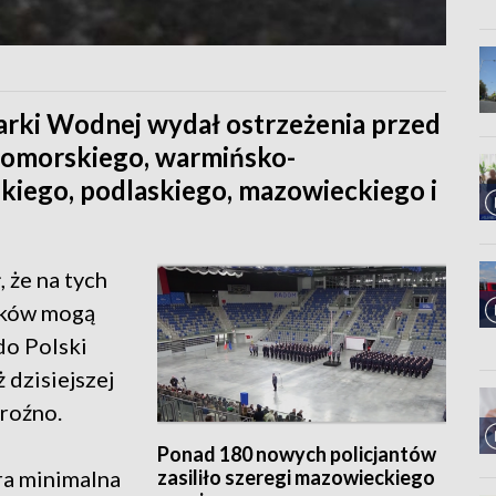
arki Wodnej wydał ostrzeżenia przed
omorskiego, warmińsko-
iego, podlaskiego, mazowieckiego i
 że na tych
ików mogą
 do Polski
 dzisiejszej
mroźno.
Ponad 180 nowych policjantów
zasiliło szeregi mazowieckiego
ra minimalna