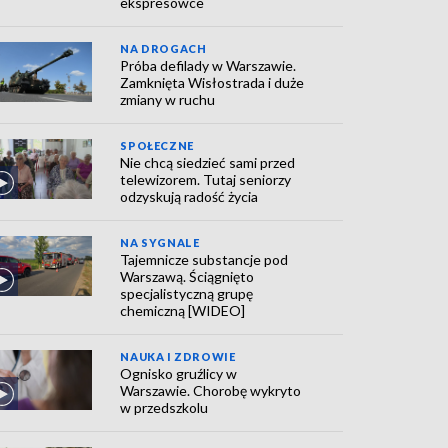
ekspresówce
NA DROGACH
Próba defilady w Warszawie.
Zamknięta Wisłostrada i duże
zmiany w ruchu
SPOŁECZNE
Nie chcą siedzieć sami przed
telewizorem. Tutaj seniorzy
odzyskują radość życia
NA SYGNALE
Tajemnicze substancje pod
Warszawą. Ściągnięto
specjalistyczną grupę
chemiczną [WIDEO]
NAUKA I ZDROWIE
Ognisko gruźlicy w
Warszawie. Chorobę wykryto
w przedszkolu