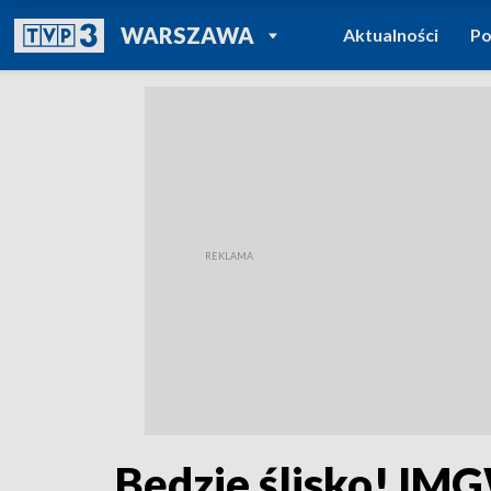
POWRÓT DO
WARSZAWA
Aktualności
Po
TVP REGIONY
Będzie ślisko! IM