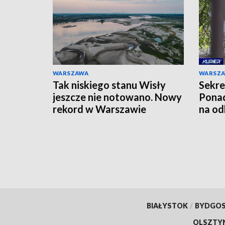
WARSZAWA
WARSZ
Tak niskiego stanu Wisły
Sekre
jeszcze nie notowano. Nowy
Ponad
rekord w Warszawie
na od
BIAŁYSTOK
/
BYDGO
OLSZTY