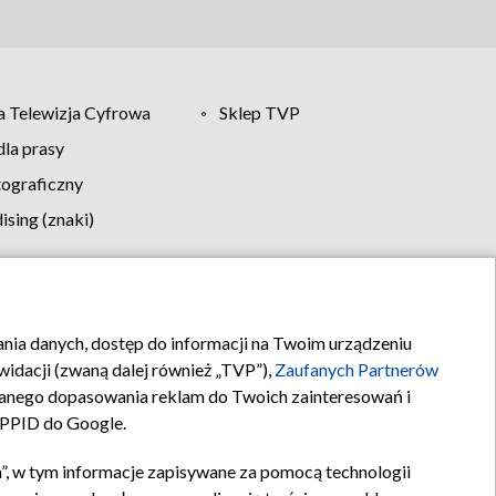
 Telewizja Cyfrowa
Sklep TVP
la prasy
tograficzny
sing (znaki)
klamy
Kontakt
rania danych, dostęp do informacji na Twoim urządzeniu
idacji (zwaną dalej również „TVP”),
Zaufanych Partnerów
anego dopasowania reklam do Twoich zainteresowań i
a PPID do Google.
”, w tym informacje zapisywane za pomocą technologii