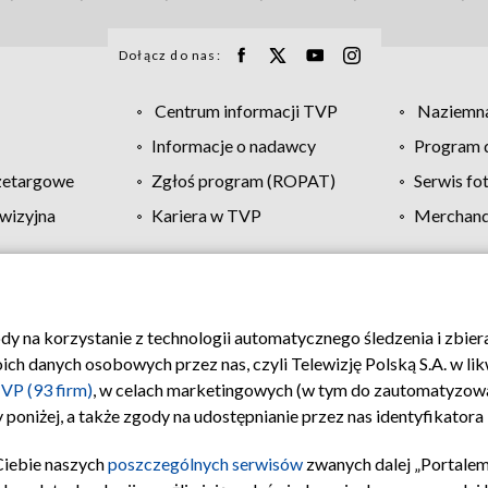
Dołącz do nas:
Centrum informacji TVP
Naziemna
Informacje o nadawcy
Program d
zetargowe
Zgłoś program (ROPAT)
Serwis fo
wizyjna
Kariera w TVP
Merchandi
Polityka prywatności
Moje zgody
Pomoc
Biuro re
ody na korzystanie z technologii automatycznego śledzenia i zbie
 danych osobowych przez nas, czyli Telewizję Polską S.A. w likw
VP (93 firm)
, w celach marketingowych (w tym do zautomatyzow
 poniżej, a także zgody na udostępnianie przez nas identyfikator
Ciebie naszych
poszczególnych serwisów
zwanych dalej „Portalem