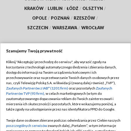
KRAKÓW
/
LUBLIN
/
ŁÓDŹ
/
OLSZTYN
/
OPOLE
/
POZNAŃ
/
RZESZÓW
/
SZCZECIN
/
WARSZAWA
/
WROCŁAW
Szanujemy Twoją prywatność
Dołącz do nas:
Kliknij "Akceptuję i przechodzę do serwisu", aby wyrazić zgody na
korzystanie z technologii automatycznego śledzenia i zbierania danych,
TVP
dostęp do informacji na Twoim urządzeniu końcowym i ich
Abonament TVP
przechowywanie oraz na przetwarzanie Twoich danych osobowych przez
Regulamin TVP
nas, czyli Telewizję Polską S.A. w likwidacji (zwaną dalej również „TVP”),
Emisja w TVP
Zaufanych Partnerów z IAB* (1201 firm)
oraz pozostałych
Zaufanych
Polityka prywatności
Partnerów TVP (93 firm)
, w celach marketingowych (w tym do
Centrum informacji TVP
Moje zgody
zautomatyzowanego dopasowania reklam do Twoich zainteresowań i
mierzenia ich skuteczności) i pozostałych, które wskazujemy poniżej, a
Naziemna Telewizja Cyfrowa
Pomoc
także zgody na udostępnianie przez nas identyfikatora PPID do Google.
Sklep TVP
Biuro reklamy
Twoje dane osobowe zbierane podczas odwiedzania przez Ciebie naszych
Rada Programowa
poszczególnych serwisów
zwanych dalej „Portalem”, w tym informacje
Kontakt
zapisywane za pomocą technologii takich jak: pliki cookie, sygnalizatory