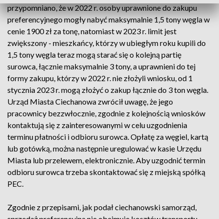
przypomniano, że w 2022 r. osoby uprawnione do zakupu
preferencyjnego mogły nabyć maksymalnie 1,5 tony węgla w
cenie 1900 zł za tonę, natomiast w 2023 r. limit jest
zwiększony - mieszkańcy, którzy w ubiegłym roku kupili do
1,5 tony węgla teraz mogą starać się o kolejną partię
surowca, łącznie maksymalnie 3 tony, a uprawnieni do tej
formy zakupu, którzy w 2022 r. nie złożyli wniosku, od 1
stycznia 2023 r. mogą złożyć o zakup łącznie do 3 ton węgla.
Urząd Miasta Ciechanowa zwrócił uwagę, że jego
pracownicy bezzwłocznie, zgodnie z kolejnością wniosków
kontaktują się z zainteresowanymi w celu uzgodnienia
terminu płatności i odbioru surowca. Opłatę za węgiel, kartą
lub gotówką, można następnie uregulować w kasie Urzędu
Miasta lub przelewem, elektronicznie. Aby uzgodnić termin
odbioru surowca trzeba skontaktować się z miejską spółką
PEC.
Zgodnie z przepisami, jak podał ciechanowski samorząd,
sprzedaż preferencyjna nie obejmuje kosztów transportu