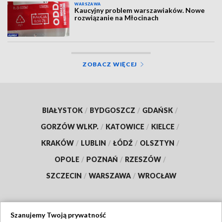
WARSZAWA
Kaucyjny problem warszawiaków. Nowe
rozwiązanie na Młocinach
ZOBACZ WIĘCEJ
BIAŁYSTOK
/
BYDGOSZCZ
/
GDAŃSK
/
GORZÓW WLKP.
/
KATOWICE
/
KIELCE
/
KRAKÓW
/
LUBLIN
/
ŁÓDŹ
/
OLSZTYN
/
OPOLE
/
POZNAŃ
/
RZESZÓW
/
SZCZECIN
/
WARSZAWA
/
WROCŁAW
Szanujemy Twoją prywatność