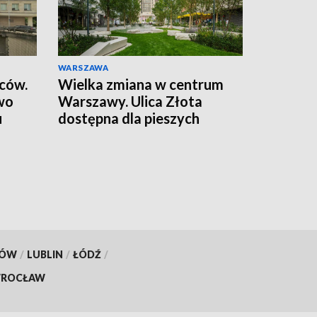
WARSZAWA
wców.
Wielka zmiana w centrum
wo
Warszawy. Ulica Złota
u
dostępna dla pieszych
KÓW
/
LUBLIN
/
ŁÓDŹ
/
ROCŁAW