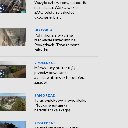
Ważyła cztery tony, a chodziła
na palcach. Warszawskie
ZOO odsłania szkielet
ukochanej Erny
HISTORIA
Pół miliona złotych na
ratowanie katakumb na
Powązkach. Trwa remont
zabytku
SPOŁECZNE
Mieszkańcy protestują
przeciw powstaniu
asfaltowni. Inwestor odpiera
zarzuty
SAMORZĄD
Taras widokowy i nowe alejki.
Płock inwestuje w
nadwiślańską skarpę
SPOŁECZNE
Zawalił się dom w Sierpcu.