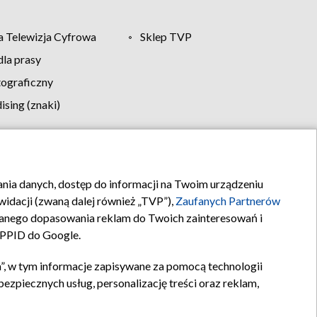
 Telewizja Cyfrowa
Sklep TVP
la prasy
tograficzny
sing (znaki)
klamy
Kontakt
rania danych, dostęp do informacji na Twoim urządzeniu
idacji (zwaną dalej również „TVP”),
Zaufanych Partnerów
anego dopasowania reklam do Twoich zainteresowań i
a PPID do Google.
”, w tym informacje zapisywane za pomocą technologii
zpiecznych usług, personalizację treści oraz reklam,