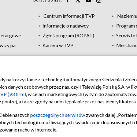
Dołącz do nas:
Centrum informacji TVP
Naziemna
Informacje o nadawcy
Program d
zetargowe
Zgłoś program (ROPAT)
Serwis fo
wizyjna
Kariera w TVP
Merchandi
Polityka prywatności
Moje zgody
Pomoc
Biuro re
ody na korzystanie z technologii automatycznego śledzenia i zbie
 danych osobowych przez nas, czyli Telewizję Polską S.A. w likw
VP (93 firm)
, w celach marketingowych (w tym do zautomatyzow
 poniżej, a także zgody na udostępnianie przez nas identyfikator
Ciebie naszych
poszczególnych serwisów
zwanych dalej „Portalem
obnych technologii umożliwiających świadczenie dopasowanych i be
zowanie ruchu w Internecie.