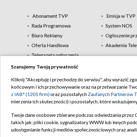
Abonament TVP
Emisja w TVP
Rada Programowa
System NOS
Biuro Reklamy
Ogłoszenie pr
Oferta Handlowa
Akademia Tele
Telegazeta ogłoszenia
Szanujemy Twoją prywatność
Regulamin TVP
Kliknij "Akceptuję i przechodzę do serwisu", aby wyrazić zg
końcowym i ich przechowywanie oraz na przetwarzanie Twoich
z IAB* (1201 firm)
oraz pozostałych
Zaufanych Partnerów T
mierzenia ich skuteczności) i pozostałych, które wskazujemy
Twoje dane osobowe zbierane podczas odwiedzania przez 
takich jak: pliki cookie, sygnalizatory WWW lub innych pod
udostępnianie funkcji mediów społecznościowych oraz anali