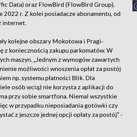
fic Data) oraz FlowBird (FlowBird Group),
ie 2022 r. Z kolei posiadacze abonamentu, od
 internet.
ły kolejne obszary Mokotowa i Pragi-
się z koniecznością zakupu parkomatów. W
owych maszyn. „Jednym z wymogów zawartych
nienie możliwości wnoszenia opłat za postój
em np. systemu płatności Blik. Dla
ele osób wciąż nie korzysta z aplikacji do
 ma przy sobie smartfona. Niemal wszystkie
więc w przypadku nieposiadania gotówki czy
stać z jeszcze jednej opcji opłaty za postój” -