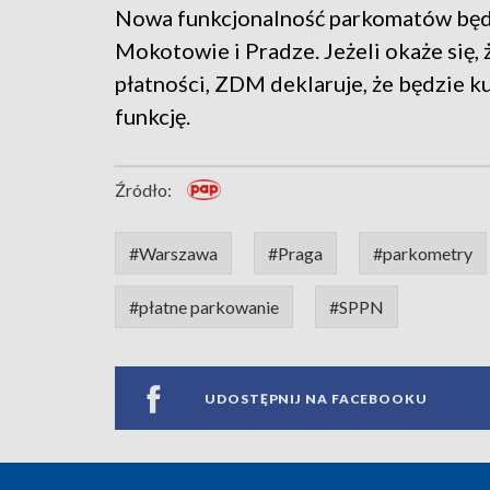
Nowa funkcjonalność parkomatów będz
Mokotowie i Pradze. Jeżeli okaże się,
płatności, ZDM deklaruje, że będzie k
funkcję.
Źródło:
#Warszawa
#Praga
#parkometry
#płatne parkowanie
#SPPN
UDOSTĘPNIJ NA FACEBOOKU