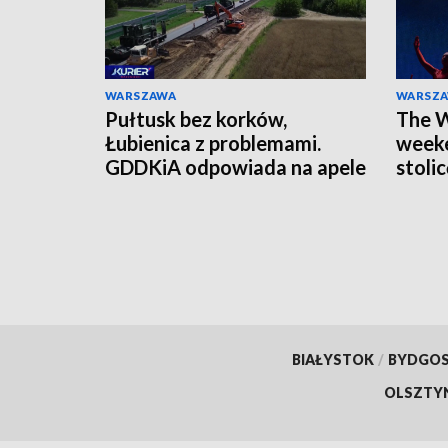
WARSZAWA
WARSZ
Pułtusk bez korków,
The W
Łubienica z problemami.
weeke
GDDKiA odpowiada na apele
stoli
mieszkańców
czeka
BIAŁYSTOK
/
BYDGO
OLSZTY