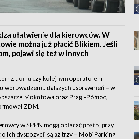
za ułatwienie dla kierowców. W
wie można już płacić Blikiem. Jeśli
m, pojawi się też w innych
em z domu czy kolejnym operatorem
 o wprowadzeniu dalszych usprawnień – w
obszarze Mokotowa oraz Pragi-Północ,
nformował ZDM.
kierowcy w SPPN mogą opłacać postój przy
o ich dyspozycji są aż trzy – MobiParking