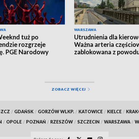
AWA
WARSZAWA
eeknd tuż po
Utrudnienia dla kiero
ndzie rozgrzeje
Ważna arteria częścio
cę. PGE Narodowy
zablokowana z powod
ją tłumy
remontu
ZOBACZ WIĘCEJ
SZCZ
/
GDAŃSK
/
GORZÓW WLKP.
/
KATOWICE
/
KIELCE
/
KRA
N
/
OPOLE
/
POZNAŃ
/
RZESZÓW
/
SZCZECIN
/
WARSZAWA
/
W