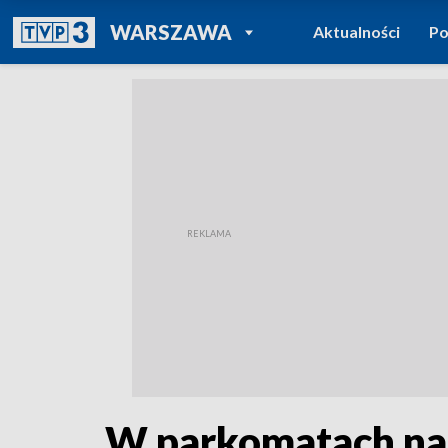
POWRÓT DO
WARSZAWA
Aktualności
Po
TVP REGIONY
W parkomatach na 