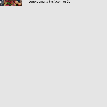
tego pomaga tysiącom osób