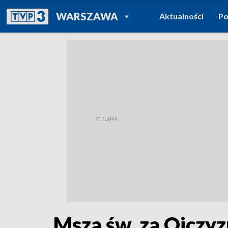
POWRÓT DO
WARSZAWA
Aktualności
Po
TVP REGIONY
Msza św. za Ojczy