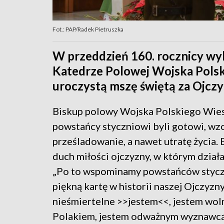
Fot.: PAP/Radek Pietruszka
W przeddzień 160. rocznicy w
Katedrze Polowej Wojska Pols
uroczystą mszę świętą za Ojczy
Biskup polowy Wojska Polskiego Wies
powstańcy styczniowi byli gotowi, wzo
prześladowanie, a nawet utratę życia.
duch miłości ojczyzny, w którym działa
„Po to wspominamy powstańców styczn
piękną kartę w historii naszej Ojczyzn
nieśmiertelne >>jestem<<, jestem wol
Polakiem, jestem odważnym wyznawcą 