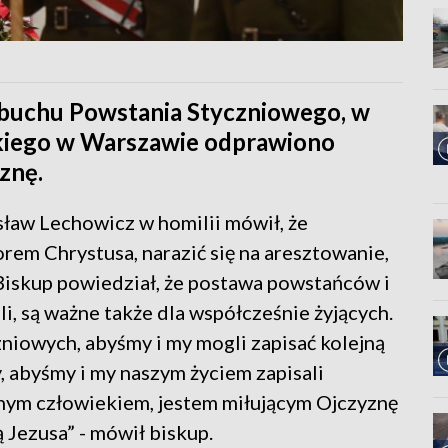
ybuchu Powstania Styczniowego, w
kiego w Warszawie odprawiono
znę.
ław Lechowicz w homilii mówił, że
rem Chrystusa, narazić się na aresztowanie,
 Biskup powiedział, że postawa powstańców i
li, są ważne także dla współcześnie żyjących.
iowych, abyśmy i my mogli zapisać kolejną
y, abyśmy i my naszym życiem zapisali
nym człowiekiem, jestem miłującym Ojczyznę
Jezusa” - mówił biskup.