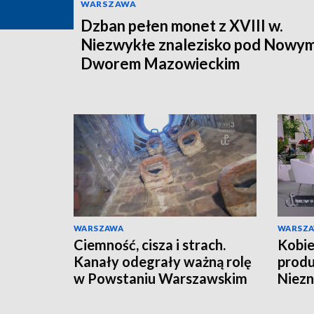
WARSZAWA
Dzban pełen monet z XVIII w.
Niezwykłe znalezisko pod Nowy
Dworem Mazowieckim
WARSZAWA
WARSZ
Ciemność, cisza i strach.
Kobie
Kanały odegrały ważną rolę
produ
w Powstaniu Warszawskim
Niezn
Wars