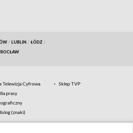
KÓW
/
LUBLIN
/
ŁÓDŹ
/
ROCŁAW
 Telewizja Cyfrowa
Sklep TVP
la prasy
tograficzny
sing (znaki)