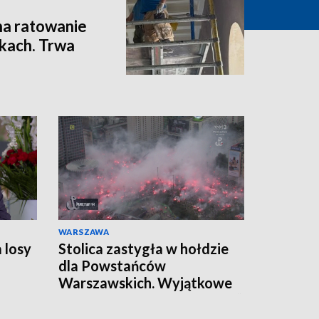
 na ratowanie
kach. Trwa
WARSZAWA
 losy
Stolica zastygła w hołdzie
dla Powstańców
Warszawskich. Wyjątkowe
chwile podczas Godziny „W”