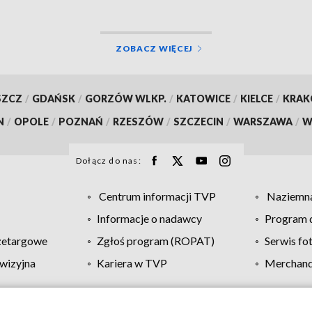
ZOBACZ WIĘCEJ
SZCZ
/
GDAŃSK
/
GORZÓW WLKP.
/
KATOWICE
/
KIELCE
/
KRA
N
/
OPOLE
/
POZNAŃ
/
RZESZÓW
/
SZCZECIN
/
WARSZAWA
/
W
Dołącz do nas:
Centrum informacji TVP
Naziemna
Informacje o nadawcy
Program d
zetargowe
Zgłoś program (ROPAT)
Serwis fo
wizyjna
Kariera w TVP
Merchandi