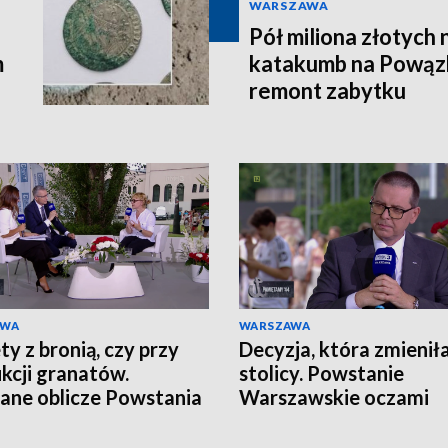
WARSZAWA
Pół miliona złotych
m
katakumb na Powąz
remont zabytku
AWA
WARSZAWA
ty z bronią, czy przy
Decyzja, która zmieniła
kcji granatów.
stolicy. Powstanie
ane oblicze Powstania
Warszawskie oczami
zawskiego
historyka