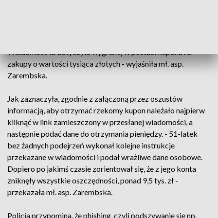
zgłosił się tam 51-letni mieszkaniec gminy Ojrzeń, który
zorientował się, że padł ofiarą internetowego oszustwa. -
Mężczyzna za pośrednictwem jednego z popularnych portali
społecznościowych otrzymał ofertę promocyjną banku.
Wiadomość ta dotyczyła wygranej w postaci kuponu na
zakupy o wartości tysiąca złotych - wyjaśniła mł. asp.
Zarembska.
Jak zaznaczyła, zgodnie z załączoną przez oszustów
informacją, aby otrzymać rzekomy kupon należało najpierw
kliknąć w link zamieszczony w przesłanej wiadomości, a
następnie podać dane do otrzymania pieniędzy. - 51-latek
bez żadnych podejrzeń wykonał kolejne instrukcje
przekazane w wiadomości i podał wrażliwe dane osobowe.
Dopiero po jakimś czasie zorientował się, że z jego konta
zniknęły wszystkie oszczędności, ponad 9,5 tys. zł -
przekazała mł. asp. Zarembska.
Policja przypomina, że phishing, czyli podszywanie się np.