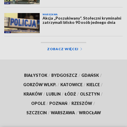
WARSZAWA
Akcja „Poszukiwany”. Stołeczni kryminalni
zatrzymali blisko 90 osób jednego dnia
ZOBACZ WIĘCEJ
BIAŁYSTOK
/
BYDGOSZCZ
/
GDAŃSK
/
GORZÓW WLKP.
/
KATOWICE
/
KIELCE
/
KRAKÓW
/
LUBLIN
/
ŁÓDŹ
/
OLSZTYN
/
OPOLE
/
POZNAŃ
/
RZESZÓW
/
SZCZECIN
/
WARSZAWA
/
WROCŁAW