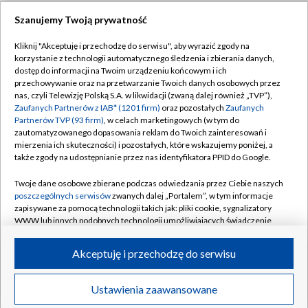
Szanujemy Twoją prywatność
Dołącz do nas:
Kliknij "Akceptuję i przechodzę do serwisu", aby wyrazić zgody na
korzystanie z technologii automatycznego śledzenia i zbierania danych,
TVP
dostęp do informacji na Twoim urządzeniu końcowym i ich
Abonament TVP
przechowywanie oraz na przetwarzanie Twoich danych osobowych przez
Regulamin TVP
nas, czyli Telewizję Polską S.A. w likwidacji (zwaną dalej również „TVP”),
Emisja w TVP
Polityka prywatności
Zaufanych Partnerów z IAB* (1201 firm)
oraz pozostałych
Zaufanych
Partnerów TVP (93 firm)
, w celach marketingowych (w tym do
Centrum informacji TVP
Moje zgody
zautomatyzowanego dopasowania reklam do Twoich zainteresowań i
mierzenia ich skuteczności) i pozostałych, które wskazujemy poniżej, a
Naziemna Telewizja Cyfrowa
Pomoc
także zgody na udostępnianie przez nas identyfikatora PPID do Google.
Sklep TVP
Biuro reklamy
Twoje dane osobowe zbierane podczas odwiedzania przez Ciebie naszych
Rada Programowa
Kontakt
poszczególnych serwisów
zwanych dalej „Portalem”, w tym informacje
zapisywane za pomocą technologii takich jak: pliki cookie, sygnalizatory
System NOS
WWW lub innych podobnych technologii umożliwiających świadczenie
dopasowanych i bezpiecznych usług, personalizację treści oraz reklam,
Informacje o nadawcy
Kanały
udostępnianie funkcji mediów społecznościowych oraz analizowanie
Akceptuję i przechodzę do serwisu
ruchu w Internecie.
Program dla prasy
©2026 Telewizja Polska S.A. w likwidacji
Biuro Reklamy
Twoje dane osobowe zbierane podczas odwiedzania przez Ciebie
Ustawienia zaawansowane
poszczególnych serwisów
na Portalu, takie jak adresy IP, identyfikatory
Ogłoszenie przetargowe