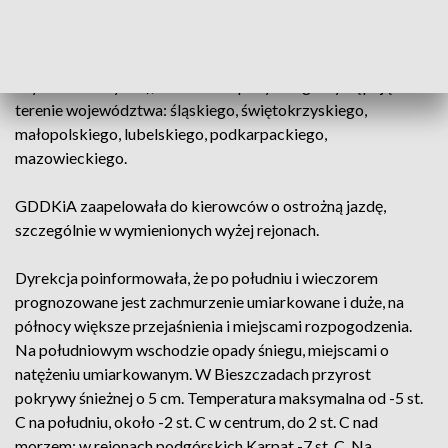
Jak poinformowała, błoto pośniegowe występuje na terenie
województwa małopolskiego na dk 75 (odc. Mochnaczka
Wyżna - Muszynka), natomiast opady śniegu występują na
terenie województwa: śląskiego, świętokrzyskiego,
małopolskiego, lubelskiego, podkarpackiego,
mazowieckiego.
GDDKiA zaapelowała do kierowców o ostrożną jazdę,
szczególnie w wymienionych wyżej rejonach.
Dyrekcja poinformowała, że po południu i wieczorem
prognozowane jest zachmurzenie umiarkowane i duże, na
północy większe przejaśnienia i miejscami rozpogodzenia.
Na południowym wschodzie opady śniegu, miejscami o
natężeniu umiarkowanym. W Bieszczadach przyrost
pokrywy śnieżnej o 5 cm. Temperatura maksymalna od -5 st.
C na południu, około -2 st. C w centrum, do 2 st. C nad
morzem; w rejonach podgórskich Karpat -7 st. C. Na