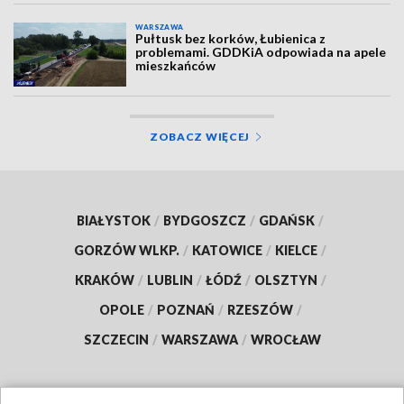
WARSZAWA
Pułtusk bez korków, Łubienica z
problemami. GDDKiA odpowiada na apele
mieszkańców
ZOBACZ WIĘCEJ
BIAŁYSTOK
/
BYDGOSZCZ
/
GDAŃSK
/
GORZÓW WLKP.
/
KATOWICE
/
KIELCE
/
KRAKÓW
/
LUBLIN
/
ŁÓDŹ
/
OLSZTYN
/
OPOLE
/
POZNAŃ
/
RZESZÓW
/
SZCZECIN
/
WARSZAWA
/
WROCŁAW