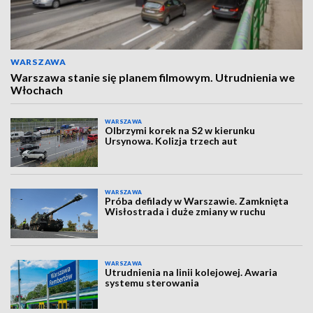
WARSZAWA
Warszawa stanie się planem filmowym. Utrudnienia we
Włochach
WARSZAWA
Olbrzymi korek na S2 w kierunku
Ursynowa. Kolizja trzech aut
WARSZAWA
Próba defilady w Warszawie. Zamknięta
Wisłostrada i duże zmiany w ruchu
WARSZAWA
Utrudnienia na linii kolejowej. Awaria
systemu sterowania