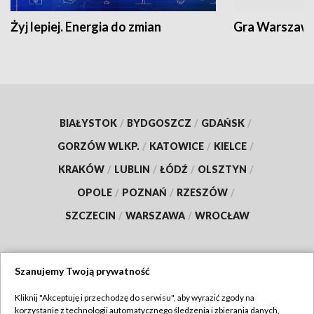
Żyj lepiej. Energia do zmian
Gra Warszaw
BIAŁYSTOK
/
BYDGOSZCZ
/
GDAŃSK
/
GORZÓW WLKP.
/
KATOWICE
/
KIELCE
/
KRAKÓW
/
LUBLIN
/
ŁÓDŹ
/
OLSZTYN
/
OPOLE
/
POZNAŃ
/
RZESZÓW
/
SZCZECIN
/
WARSZAWA
/
WROCŁAW
Szanujemy Twoją prywatność
Dołącz do nas:
Kliknij "Akceptuję i przechodzę do serwisu", aby wyrazić zgody na
korzystanie z technologii automatycznego śledzenia i zbierania danych,
TVP