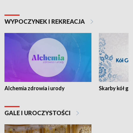
WYPOCZYNEK I REKREACJA
Alchemia zdrowia i urody
Skarby kół go
GALE I UROCZYSTOŚCI