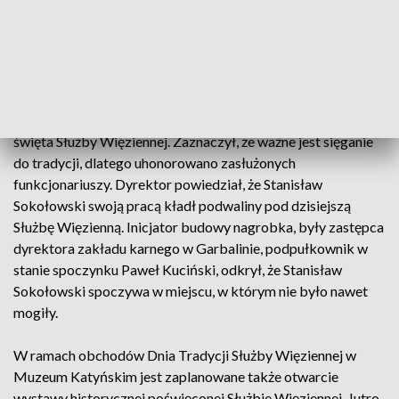
honorowej odsłonięto nagrobek Stanisława Sokołowskiego,
żołnierza Legionów Polskich, inspektora Straży Więziennej,
który zmarł w okresie międzywojennym.
Dyrektor generalny Służby Więziennej generał Jacek
Kitliński powiedział, że cieszy się z ustanowienia nowego
święta Służby Więziennej. Zaznaczył, że ważne jest sięganie
do tradycji, dlatego uhonorowano zasłużonych
funkcjonariuszy. Dyrektor powiedział, że Stanisław
Sokołowski swoją pracą kładł podwaliny pod dzisiejszą
Służbę Więzienną. Inicjator budowy nagrobka, były zastępca
dyrektora zakładu karnego w Garbalinie, podpułkownik w
stanie spoczynku Paweł Kuciński, odkrył, że Stanisław
Sokołowski spoczywa w miejscu, w którym nie było nawet
mogiły.
W ramach obchodów Dnia Tradycji Służby Więziennej w
Muzeum Katyńskim jest zaplanowane także otwarcie
wystawy historycznej poświęconej Służbie Więziennej. Jutro