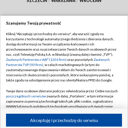
SZCZECIN
/
WARSZAWA
/
WROCŁAW
Szanujemy Twoją prywatność
Dołącz do nas:
Kliknij "Akceptuję i przechodzę do serwisu", aby wyrazić zgody na
korzystanie z technologii automatycznego śledzenia i zbierania danych,
TVP
dostęp do informacji na Twoim urządzeniu końcowym i ich
Abonament TVP
przechowywanie oraz na przetwarzanie Twoich danych osobowych przez
Regulamin TVP
nas, czyli Telewizję Polską S.A. w likwidacji (zwaną dalej również „TVP”),
Emisja w TVP
Polityka prywatności
Zaufanych Partnerów z IAB* (1201 firm)
oraz pozostałych
Zaufanych
Partnerów TVP (93 firm)
, w celach marketingowych (w tym do
Centrum informacji TVP
Moje zgody
zautomatyzowanego dopasowania reklam do Twoich zainteresowań i
mierzenia ich skuteczności) i pozostałych, które wskazujemy poniżej, a
Naziemna Telewizja Cyfrowa
Pomoc
także zgody na udostępnianie przez nas identyfikatora PPID do Google.
Sklep TVP
Biuro reklamy
Twoje dane osobowe zbierane podczas odwiedzania przez Ciebie naszych
Rada Programowa
Kontakt
poszczególnych serwisów
zwanych dalej „Portalem”, w tym informacje
zapisywane za pomocą technologii takich jak: pliki cookie, sygnalizatory
System NOS
WWW lub innych podobnych technologii umożliwiających świadczenie
dopasowanych i bezpiecznych usług, personalizację treści oraz reklam,
Informacje o nadawcy
Kanały
udostępnianie funkcji mediów społecznościowych oraz analizowanie
Akceptuję i przechodzę do serwisu
ruchu w Internecie.
Program dla prasy