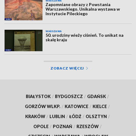
WARSZAWA
Zapomniane obrazy z Powstania
Warszawskiego. Unikalna wystawa w
Instytucie Pileckiego
WARSZAWA
50. urodziny wieży ciśnień. To unikat na
skalę kraju
ZOBACZ WIĘCEJ
BIAŁYSTOK
/
BYDGOSZCZ
/
GDAŃSK
/
GORZÓW WLKP.
/
KATOWICE
/
KIELCE
/
KRAKÓW
/
LUBLIN
/
ŁÓDŹ
/
OLSZTYN
/
OPOLE
/
POZNAŃ
/
RZESZÓW
/