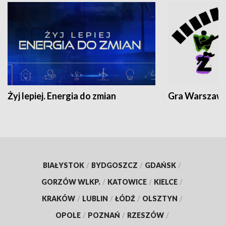
Żyj lepiej. Energia do zmian
Gra Warszaw
BIAŁYSTOK
/
BYDGOSZCZ
/
GDAŃSK
/
GORZÓW WLKP.
/
KATOWICE
/
KIELCE
/
KRAKÓW
/
LUBLIN
/
ŁÓDŹ
/
OLSZTYN
/
OPOLE
/
POZNAŃ
/
RZESZÓW
/