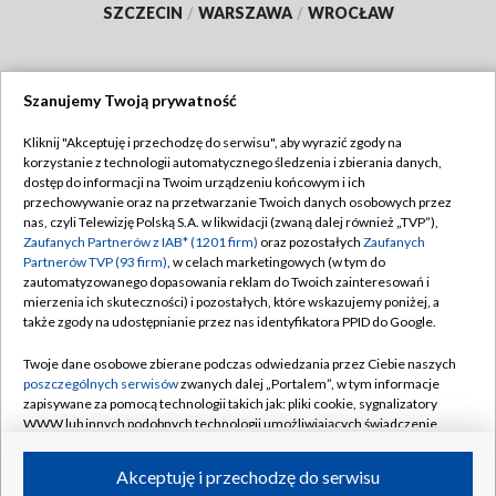
SZCZECIN
/
WARSZAWA
/
WROCŁAW
Szanujemy Twoją prywatność
Dołącz do nas:
Kliknij "Akceptuję i przechodzę do serwisu", aby wyrazić zgody na
korzystanie z technologii automatycznego śledzenia i zbierania danych,
TVP
dostęp do informacji na Twoim urządzeniu końcowym i ich
Abonament TVP
przechowywanie oraz na przetwarzanie Twoich danych osobowych przez
Regulamin TVP
nas, czyli Telewizję Polską S.A. w likwidacji (zwaną dalej również „TVP”),
Emisja w TVP
Zaufanych Partnerów z IAB* (1201 firm)
oraz pozostałych
Zaufanych
Polityka prywatności
Partnerów TVP (93 firm)
, w celach marketingowych (w tym do
Centrum informacji TVP
Moje zgody
zautomatyzowanego dopasowania reklam do Twoich zainteresowań i
mierzenia ich skuteczności) i pozostałych, które wskazujemy poniżej, a
Naziemna Telewizja Cyfrowa
Pomoc
także zgody na udostępnianie przez nas identyfikatora PPID do Google.
Sklep TVP
Biuro reklamy
Twoje dane osobowe zbierane podczas odwiedzania przez Ciebie naszych
Rada Programowa
poszczególnych serwisów
zwanych dalej „Portalem”, w tym informacje
Kontakt
zapisywane za pomocą technologii takich jak: pliki cookie, sygnalizatory
System NOS
WWW lub innych podobnych technologii umożliwiających świadczenie
dopasowanych i bezpiecznych usług, personalizację treści oraz reklam,
Informacje o nadawcy
Kanały
udostępnianie funkcji mediów społecznościowych oraz analizowanie
Akceptuję i przechodzę do serwisu
ruchu w Internecie.
Program dla prasy