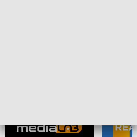
Plebiscyt Najlepsi Sportowcy
Wiadomości 
Warszawy 2025
SPOŁECZEŃSTWO