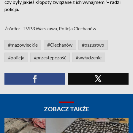
czy były jakieś kłopoty związane z ich wynajmem ”– radzi
policja.
Źródło:
TVP3 Warszawa, Policja Ciechanów
#mazowieckie
#Ciechanów
#oszustwo
#policja
#przestępczość
#wyłudzenie
ZOBACZ TAKŻE