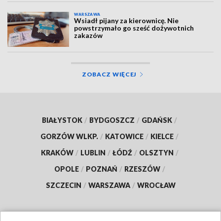
WARSZAWA
Wsiadł pijany za kierownicę. Nie
powstrzymało go sześć dożywotnich
zakazów
ZOBACZ WIĘCEJ
BIAŁYSTOK
/
BYDGOSZCZ
/
GDAŃSK
/
GORZÓW WLKP.
/
KATOWICE
/
KIELCE
/
KRAKÓW
/
LUBLIN
/
ŁÓDŹ
/
OLSZTYN
/
OPOLE
/
POZNAŃ
/
RZESZÓW
/
SZCZECIN
/
WARSZAWA
/
WROCŁAW