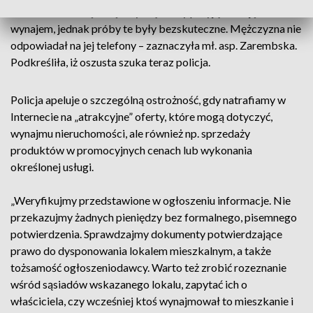
skontaktować się z mężczyzną, który przyjął kaucję za
wynajem, jednak próby te były bezskuteczne. Mężczyzna nie
odpowiadał na jej telefony – zaznaczyła mł. asp. Zarembska.
Podkreśliła, iż oszusta szuka teraz policja.
Policja apeluje o szczególną ostrożność, gdy natrafiamy w
Internecie na „atrakcyjne” oferty, które mogą dotyczyć,
wynajmu nieruchomości, ale również np. sprzedaży
produktów w promocyjnych cenach lub wykonania
określonej usługi.
„Weryfikujmy przedstawione w ogłoszeniu informacje. Nie
przekazujmy żadnych pieniędzy bez formalnego, pisemnego
potwierdzenia. Sprawdzajmy dokumenty potwierdzające
prawo do dysponowania lokalem mieszkalnym, a także
tożsamość ogłoszeniodawcy. Warto też zrobić rozeznanie
wśród sąsiadów wskazanego lokalu, zapytać ich o
właściciela, czy wcześniej ktoś wynajmował to mieszkanie i