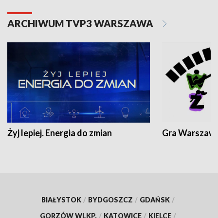
ARCHIWUM TVP3 WARSZAWA
Żyj lepiej. Energia do zmian
Gra Warszaw
BIAŁYSTOK
/
BYDGOSZCZ
/
GDAŃSK
/
GORZÓW WLKP.
/
KATOWICE
/
KIELCE
/