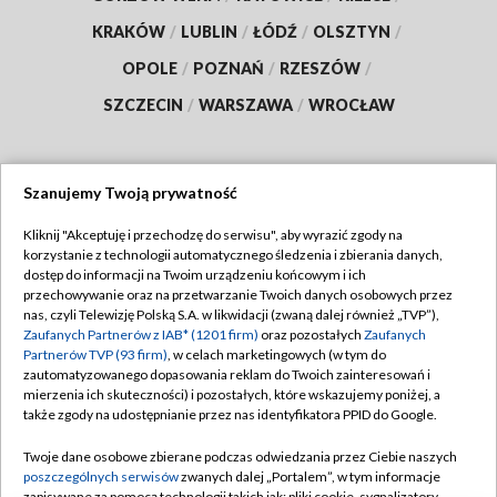
KRAKÓW
/
LUBLIN
/
ŁÓDŹ
/
OLSZTYN
/
OPOLE
/
POZNAŃ
/
RZESZÓW
/
SZCZECIN
/
WARSZAWA
/
WROCŁAW
Szanujemy Twoją prywatność
Dołącz do nas:
Kliknij "Akceptuję i przechodzę do serwisu", aby wyrazić zgody na
korzystanie z technologii automatycznego śledzenia i zbierania danych,
TVP
dostęp do informacji na Twoim urządzeniu końcowym i ich
Abonament TVP
przechowywanie oraz na przetwarzanie Twoich danych osobowych przez
Regulamin TVP
nas, czyli Telewizję Polską S.A. w likwidacji (zwaną dalej również „TVP”),
Emisja w TVP
Zaufanych Partnerów z IAB* (1201 firm)
oraz pozostałych
Zaufanych
Polityka prywatności
Partnerów TVP (93 firm)
, w celach marketingowych (w tym do
Centrum informacji TVP
Moje zgody
zautomatyzowanego dopasowania reklam do Twoich zainteresowań i
mierzenia ich skuteczności) i pozostałych, które wskazujemy poniżej, a
Naziemna Telewizja Cyfrowa
Pomoc
także zgody na udostępnianie przez nas identyfikatora PPID do Google.
Sklep TVP
Biuro reklamy
Twoje dane osobowe zbierane podczas odwiedzania przez Ciebie naszych
Rada Programowa
poszczególnych serwisów
zwanych dalej „Portalem”, w tym informacje
Kontakt
zapisywane za pomocą technologii takich jak: pliki cookie, sygnalizatory