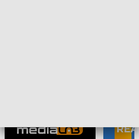
Plebiscyt Najlepsi Sportowcy
Wiadomości 
Warszawy 2025
SPOŁECZEŃSTWO