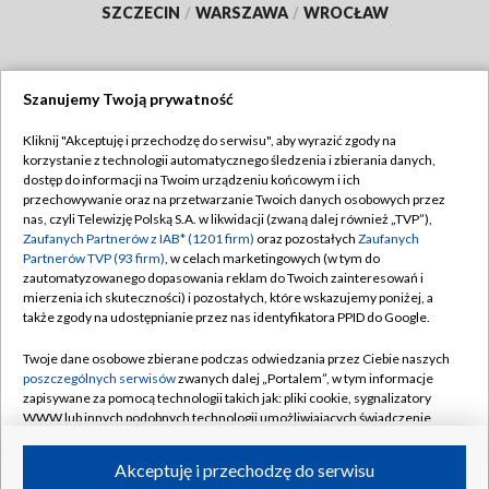
SZCZECIN
/
WARSZAWA
/
WROCŁAW
Szanujemy Twoją prywatność
Dołącz do nas:
Kliknij "Akceptuję i przechodzę do serwisu", aby wyrazić zgody na
korzystanie z technologii automatycznego śledzenia i zbierania danych,
TVP
dostęp do informacji na Twoim urządzeniu końcowym i ich
Abonament TVP
przechowywanie oraz na przetwarzanie Twoich danych osobowych przez
Regulamin TVP
nas, czyli Telewizję Polską S.A. w likwidacji (zwaną dalej również „TVP”),
Emisja w TVP
Zaufanych Partnerów z IAB* (1201 firm)
oraz pozostałych
Zaufanych
Polityka prywatności
Partnerów TVP (93 firm)
, w celach marketingowych (w tym do
Centrum informacji TVP
Moje zgody
zautomatyzowanego dopasowania reklam do Twoich zainteresowań i
mierzenia ich skuteczności) i pozostałych, które wskazujemy poniżej, a
Naziemna Telewizja Cyfrowa
Pomoc
także zgody na udostępnianie przez nas identyfikatora PPID do Google.
Sklep TVP
Biuro reklamy
Twoje dane osobowe zbierane podczas odwiedzania przez Ciebie naszych
Rada Programowa
poszczególnych serwisów
zwanych dalej „Portalem”, w tym informacje
Kontakt
zapisywane za pomocą technologii takich jak: pliki cookie, sygnalizatory
System NOS
WWW lub innych podobnych technologii umożliwiających świadczenie
dopasowanych i bezpiecznych usług, personalizację treści oraz reklam,
Informacje o nadawcy
Kanały
udostępnianie funkcji mediów społecznościowych oraz analizowanie
Akceptuję i przechodzę do serwisu
ruchu w Internecie.
Program dla prasy