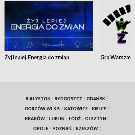
Żyj lepiej. Energia do zmian
Gra Warszaw
BIAŁYSTOK
/
BYDGOSZCZ
/
GDAŃSK
/
GORZÓW WLKP.
/
KATOWICE
/
KIELCE
/
KRAKÓW
/
LUBLIN
/
ŁÓDŹ
/
OLSZTYN
/
OPOLE
/
POZNAŃ
/
RZESZÓW
/