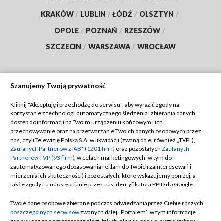
KRAKÓW
/
LUBLIN
/
ŁÓDŹ
/
OLSZTYN
/
OPOLE
/
POZNAŃ
/
RZESZÓW
/
SZCZECIN
/
WARSZAWA
/
WROCŁAW
Szanujemy Twoją prywatność
Dołącz do nas:
Kliknij "Akceptuję i przechodzę do serwisu", aby wyrazić zgody na
korzystanie z technologii automatycznego śledzenia i zbierania danych,
TVP
dostęp do informacji na Twoim urządzeniu końcowym i ich
Abonament TVP
przechowywanie oraz na przetwarzanie Twoich danych osobowych przez
Regulamin TVP
nas, czyli Telewizję Polską S.A. w likwidacji (zwaną dalej również „TVP”),
Emisja w TVP
Zaufanych Partnerów z IAB* (1201 firm)
oraz pozostałych
Zaufanych
Polityka prywatności
Partnerów TVP (93 firm)
, w celach marketingowych (w tym do
Centrum informacji TVP
Moje zgody
zautomatyzowanego dopasowania reklam do Twoich zainteresowań i
mierzenia ich skuteczności) i pozostałych, które wskazujemy poniżej, a
Naziemna Telewizja Cyfrowa
Pomoc
także zgody na udostępnianie przez nas identyfikatora PPID do Google.
Sklep TVP
Biuro reklamy
Twoje dane osobowe zbierane podczas odwiedzania przez Ciebie naszych
Rada Programowa
poszczególnych serwisów
zwanych dalej „Portalem”, w tym informacje
Kontakt
zapisywane za pomocą technologii takich jak: pliki cookie, sygnalizatory