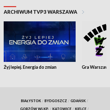
ARCHIWUM TVP3 WARSZAWA
Żyj lepiej. Energia do zmian
Gra Warszaw
BIAŁYSTOK
/
BYDGOSZCZ
/
GDAŃSK
/
GORZÓW WLKP.
/
KATOWICE
/
KIELCE
/