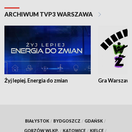
ARCHIWUM TVP3 WARSZAWA
Żyj lepiej. Energia do zmian
Gra Warszaw
BIAŁYSTOK
/
BYDGOSZCZ
/
GDAŃSK
/
GORZÓW WLKP.
/
KATOWICE
/
KIELCE
/