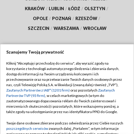
KRAKÓW
/
LUBLIN
/
ŁÓDŹ
/
OLSZTYN
/
OPOLE
/
POZNAŃ
/
RZESZÓW
/
SZCZECIN
/
WARSZAWA
/
WROCŁAW
Szanujemy Twoją prywatność
Dołącz do nas:
Kliknij "Akceptuję i przechodzę do serwisu", aby wyrazić zgody na
korzystanie z technologii automatycznego śledzenia i zbierania danych,
TVP
dostęp do informacji na Twoim urządzeniu końcowym i ich
Abonament TVP
przechowywanie oraz na przetwarzanie Twoich danych osobowych przez
Regulamin TVP
nas, czyli Telewizję Polską S.A. w likwidacji (zwaną dalej również „TVP”),
Emisja w TVP
Zaufanych Partnerów z IAB* (1201 firm)
oraz pozostałych
Zaufanych
Polityka prywatności
Partnerów TVP (93 firm)
, w celach marketingowych (w tym do
Centrum informacji TVP
Moje zgody
zautomatyzowanego dopasowania reklam do Twoich zainteresowań i
mierzenia ich skuteczności) i pozostałych, które wskazujemy poniżej, a
Naziemna Telewizja Cyfrowa
Pomoc
także zgody na udostępnianie przez nas identyfikatora PPID do Google.
Sklep TVP
Biuro reklamy
Twoje dane osobowe zbierane podczas odwiedzania przez Ciebie naszych
Rada Programowa
poszczególnych serwisów
zwanych dalej „Portalem”, w tym informacje
Kontakt
zapisywane za pomocą technologii takich jak: pliki cookie, sygnalizatory