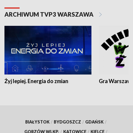
ARCHIWUM TVP3 WARSZAWA
Żyj lepiej. Energia do zmian
Gra Warszaw
BIAŁYSTOK
/
BYDGOSZCZ
/
GDAŃSK
/
GORZÓW WLKP.
/
KATOWICE
/
KIELCE
/