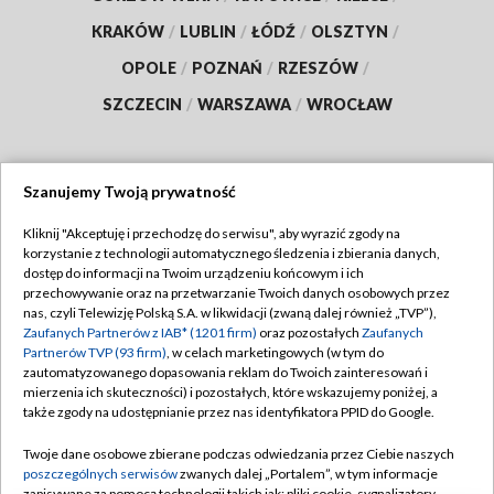
KRAKÓW
/
LUBLIN
/
ŁÓDŹ
/
OLSZTYN
/
OPOLE
/
POZNAŃ
/
RZESZÓW
/
SZCZECIN
/
WARSZAWA
/
WROCŁAW
Szanujemy Twoją prywatność
Dołącz do nas:
Kliknij "Akceptuję i przechodzę do serwisu", aby wyrazić zgody na
korzystanie z technologii automatycznego śledzenia i zbierania danych,
TVP
dostęp do informacji na Twoim urządzeniu końcowym i ich
Abonament TVP
przechowywanie oraz na przetwarzanie Twoich danych osobowych przez
Regulamin TVP
nas, czyli Telewizję Polską S.A. w likwidacji (zwaną dalej również „TVP”),
Emisja w TVP
Zaufanych Partnerów z IAB* (1201 firm)
oraz pozostałych
Zaufanych
Polityka prywatności
Partnerów TVP (93 firm)
, w celach marketingowych (w tym do
Centrum informacji TVP
Moje zgody
zautomatyzowanego dopasowania reklam do Twoich zainteresowań i
mierzenia ich skuteczności) i pozostałych, które wskazujemy poniżej, a
Naziemna Telewizja Cyfrowa
Pomoc
także zgody na udostępnianie przez nas identyfikatora PPID do Google.
Sklep TVP
Biuro reklamy
Twoje dane osobowe zbierane podczas odwiedzania przez Ciebie naszych
Rada Programowa
poszczególnych serwisów
zwanych dalej „Portalem”, w tym informacje
Kontakt
zapisywane za pomocą technologii takich jak: pliki cookie, sygnalizatory