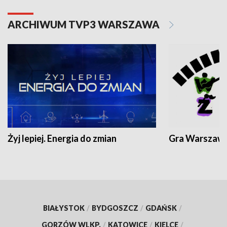
ARCHIWUM TVP3 WARSZAWA
Żyj lepiej. Energia do zmian
Gra Warszaw
BIAŁYSTOK
/
BYDGOSZCZ
/
GDAŃSK
/
GORZÓW WLKP.
/
KATOWICE
/
KIELCE
/