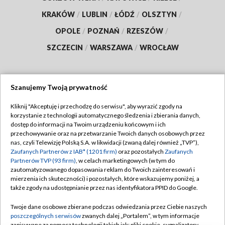
KRAKÓW
/
LUBLIN
/
ŁÓDŹ
/
OLSZTYN
/
OPOLE
/
POZNAŃ
/
RZESZÓW
/
SZCZECIN
/
WARSZAWA
/
WROCŁAW
Szanujemy Twoją prywatność
Dołącz do nas:
Kliknij "Akceptuję i przechodzę do serwisu", aby wyrazić zgody na
korzystanie z technologii automatycznego śledzenia i zbierania danych,
TVP
dostęp do informacji na Twoim urządzeniu końcowym i ich
Abonament TVP
przechowywanie oraz na przetwarzanie Twoich danych osobowych przez
Regulamin TVP
nas, czyli Telewizję Polską S.A. w likwidacji (zwaną dalej również „TVP”),
Emisja w TVP
Zaufanych Partnerów z IAB* (1201 firm)
oraz pozostałych
Zaufanych
Polityka prywatności
Partnerów TVP (93 firm)
, w celach marketingowych (w tym do
Centrum informacji TVP
Moje zgody
zautomatyzowanego dopasowania reklam do Twoich zainteresowań i
mierzenia ich skuteczności) i pozostałych, które wskazujemy poniżej, a
Naziemna Telewizja Cyfrowa
Pomoc
także zgody na udostępnianie przez nas identyfikatora PPID do Google.
Sklep TVP
Biuro reklamy
Twoje dane osobowe zbierane podczas odwiedzania przez Ciebie naszych
Rada Programowa
poszczególnych serwisów
zwanych dalej „Portalem”, w tym informacje
Kontakt
zapisywane za pomocą technologii takich jak: pliki cookie, sygnalizatory