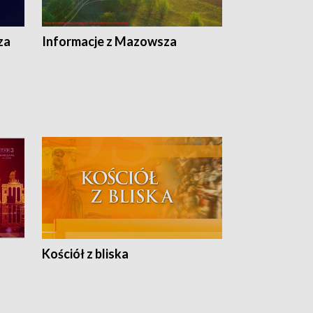
ej
ska
za
Informacje z Mazowsza
Kościół z bliska