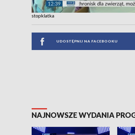
stopklatka
UDOSTĘPNIJ NA FACEBOOKU
NAJNOWSZE WYDANIA PR