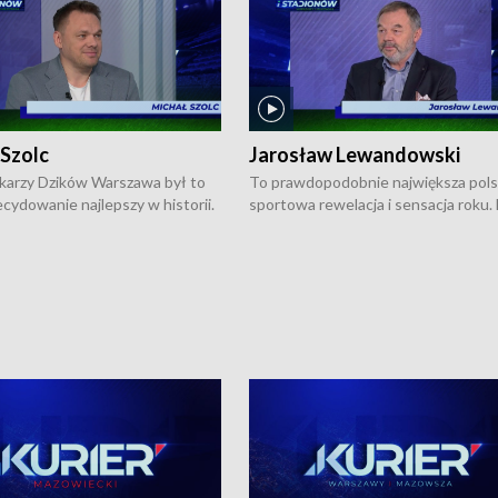
 Szolc
Jarosław Lewandowski
karzy Dzików Warszawa był to
To prawdopodobnie największa pol
cydowanie najlepszy w historii.
sportowa rewelacja i sensacja roku.
pierwszy raz sięgnęli po
Chwalińska podbiła serca całej Pols
rodowe trofeum, wygrywając
kortach imienia Rolanda Garrosa w
ocno Europejską. Potem zaczęli
wielkoszlemowym turnieju French 
ekstraklasę. Po sezonie
przebijała się przez kwalifikacje, wyg
ym zadebiutowali w fazie play-
aż dziewięć pojedynków i dopiero w 
ą zwieńczyli zdobyciem
została zatrzymana przez Rosjankę M
o w historii klubu medalu w
Andriejewą. Dziś nasza tenisistka wr
ch o mistrzostwo Polski. A
do Polski i w Warszawie spotkała się
ogdana Saternusa jest dziś
dziennikarzami na konferencji praso
olc, prezes koszykarzy Dzików
W Magazynie Sportowym "Z Boisk i
.
Stadionów Warszawy i Mazowsza"
Bogdan Saternus rozmawiał z Jaros
Lewandowskim, który jest