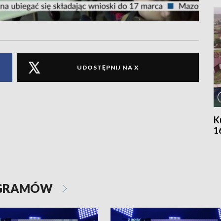
UDOSTĘPNIJ NA X
K
1
OGRAMÓW