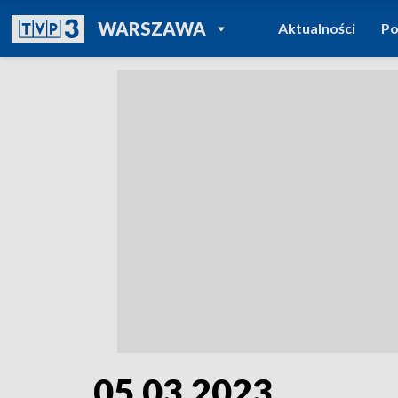
POWRÓT DO
WARSZAWA
Aktualności
Po
TVP REGIONY
05.03.2023