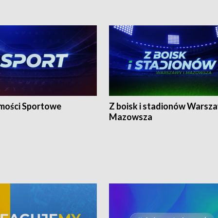
ości Sportowe
Z boisk i stadionów Warsza
Mazowsza