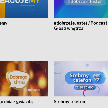
jemy
#dobrzeżeJesteś / Podcast 
Głos z wnętrza
o dnia z gwiazdą
Srebrny telefon