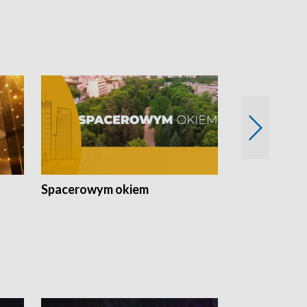
Spacerowym okiem
Filmowe spo