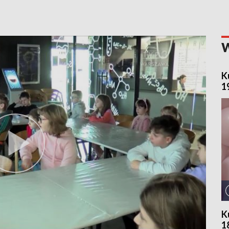
K
1
K
1