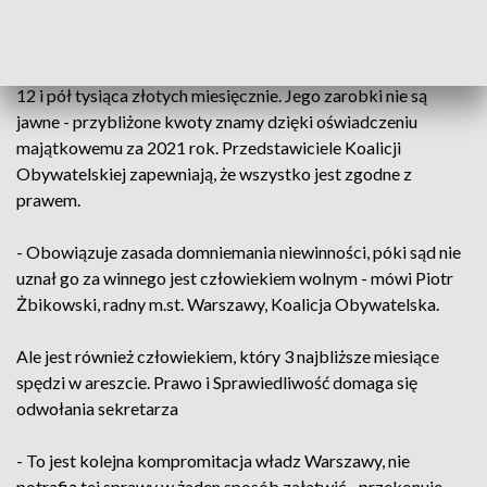
pokaźne kwoty.
Pół pensji w przypadku Włodzimierza Karpińskiego to około
12 i pół tysiąca złotych miesięcznie. Jego zarobki nie są
jawne - przybliżone kwoty znamy dzięki oświadczeniu
majątkowemu za 2021 rok. Przedstawiciele Koalicji
Obywatelskiej zapewniają, że wszystko jest zgodne z
prawem.
- Obowiązuje zasada domniemania niewinności, póki sąd nie
uznał go za winnego jest człowiekiem wolnym - mówi Piotr
Żbikowski, radny m.st. Warszawy, Koalicja Obywatelska.
Ale jest również człowiekiem, który 3 najbliższe miesiące
spędzi w areszcie. Prawo i Sprawiedliwość domaga się
odwołania sekretarza
- To jest kolejna kompromitacja władz Warszawy, nie
potrafią tej sprawy w żaden sposób załatwić - przekonuje