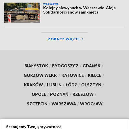
WARSZAWA
Kolejny niewybuch w Warszawie. Aleja
Solidarności znów zamknięta
ZOBACZ WIĘCEJ
BIAŁYSTOK
/
BYDGOSZCZ
/
GDAŃSK
/
GORZÓW WLKP.
/
KATOWICE
/
KIELCE
/
KRAKÓW
/
LUBLIN
/
ŁÓDŹ
/
OLSZTYN
/
OPOLE
/
POZNAŃ
/
RZESZÓW
/
SZCZECIN
/
WARSZAWA
/
WROCŁAW
Szanujemy Twoją prywatność