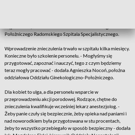
Obecnie jest to złoty standard, coś na co nasze pacjentki
czekały od dawna i jesteśmy ogromnie szczęśliwi, że możemy
im to wreszcie zaoferować - powiedziała lek. Martyna
Stępniewska, z-ca kierownika Oddziału Ginekologiczno-
Położniczego Radomskiego Szpitala Specjalistycznego.
Wprowadzenie znieczulenia trwało w szpitalu kilka miesięcy.
Konieczne było szkolenie personelu. - Mogłyśmy się
przygotować, zapoznać i nauczyć, tego z czym będziemy
teraz mogły pracować - dodała Agnieszka Nocoń, położna
oddziałowa Oddziału Ginekologiczno-Położniczego.
Dla kobiet to ulga, a dla personelu wsparcie w
przeprowadzeniu akcji porodowej. Rodzące, chętne do
znieczulenia kwalifikuje wcześniej lekarz anestezjolog. -
Żeby panie czuły się bezpiecznie, żeby opieka nad paniami i
nad noworodkiem była przygotowana w stu procentach,
żeby to wszystko przebiegało w sposób bezpieczny - dodała