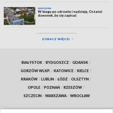
WARSZAWA
W biegu po zdrowie i nadzieję. Ostatni
dzwonek, by się zapisać
ZOBACZ WIĘCEJ
BIAŁYSTOK
/
BYDGOSZCZ
/
GDAŃSK
/
GORZÓW WLKP.
/
KATOWICE
/
KIELCE
/
KRAKÓW
/
LUBLIN
/
ŁÓDŹ
/
OLSZTYN
/
OPOLE
/
POZNAŃ
/
RZESZÓW
/
SZCZECIN
/
WARSZAWA
/
WROCŁAW