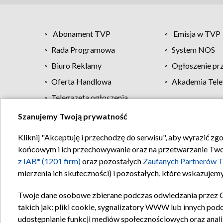
Abonament TVP
Emisja w TVP
Rada Programowa
System NOS
Biuro Reklamy
Ogłoszenie pr
Oferta Handlowa
Akademia Tele
Telegazeta ogłoszenia
Szanujemy Twoją prywatność
Regulamin TVP
Kliknij "Akceptuję i przechodzę do serwisu", aby wyrazić zg
końcowym i ich przechowywanie oraz na przetwarzanie Twoich
z IAB* (1201 firm)
oraz pozostałych
Zaufanych Partnerów T
mierzenia ich skuteczności) i pozostałych, które wskazujemy
Twoje dane osobowe zbierane podczas odwiedzania przez 
takich jak: pliki cookie, sygnalizatory WWW lub innych pod
udostępnianie funkcji mediów społecznościowych oraz anali