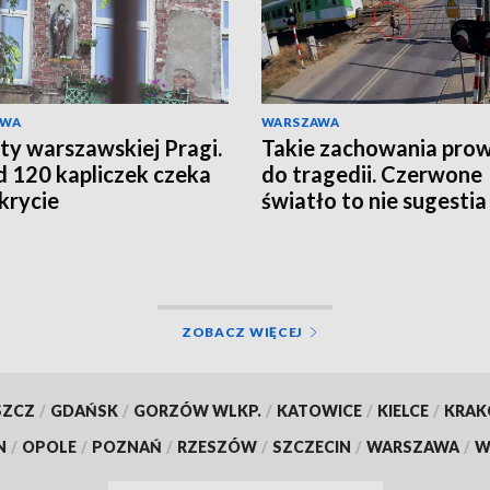
AWA
WARSZAWA
ty warszawskiej Pragi.
Takie zachowania pro
 120 kapliczek czeka
do tragedii. Czerwone
krycie
światło to nie sugestia
ZOBACZ WIĘCEJ
SZCZ
/
GDAŃSK
/
GORZÓW WLKP.
/
KATOWICE
/
KIELCE
/
KRA
N
/
OPOLE
/
POZNAŃ
/
RZESZÓW
/
SZCZECIN
/
WARSZAWA
/
W