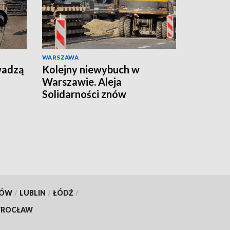
WARSZAWA
wadzą
Kolejny niewybuch w
Warszawie. Aleja
Solidarności znów
zamknięta
KÓW
/
LUBLIN
/
ŁÓDŹ
/
ROCŁAW