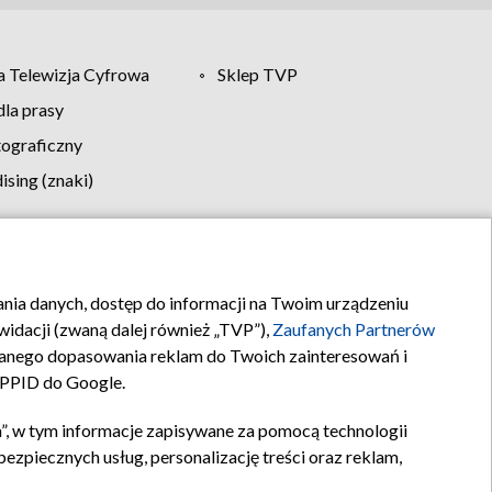
 Telewizja Cyfrowa
Sklep TVP
la prasy
tograficzny
sing (znaki)
klamy
Kontakt
rania danych, dostęp do informacji na Twoim urządzeniu
idacji (zwaną dalej również „TVP”),
Zaufanych Partnerów
anego dopasowania reklam do Twoich zainteresowań i
a PPID do Google.
”, w tym informacje zapisywane za pomocą technologii
zpiecznych usług, personalizację treści oraz reklam,