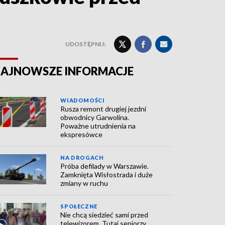
UDOSTĘPNIJ:
AJNOWSZE INFORMACJE
WIADOMOŚCI
Rusza remont drugiej jezdni
obwodnicy Garwolina.
Poważne utrudnienia na
ekspresówce
NA DROGACH
Próba defilady w Warszawie.
Zamknięta Wisłostrada i duże
zmiany w ruchu
SPOŁECZNE
Nie chcą siedzieć sami przed
telewizorem. Tutaj seniorzy