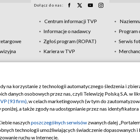
Dołącz do nas:
Centrum informacji TVP
Naziemna
Informacje o nadawcy
Program d
zetargowe
Zgłoś program (ROPAT)
Serwis fo
wizyjna
Kariera w TVP
Merchandi
Polityka prywatności
Moje zgody
Pomoc
Biuro re
ody na korzystanie z technologii automatycznego śledzenia i zbie
 danych osobowych przez nas, czyli Telewizję Polską S.A. w likw
VP (93 firm)
, w celach marketingowych (w tym do zautomatyzow
 poniżej, a także zgody na udostępnianie przez nas identyfikator
Ciebie naszych
poszczególnych serwisów
zwanych dalej „Portalem
obnych technologii umożliwiających świadczenie dopasowanych i be
zowanie ruchu w Internecie.