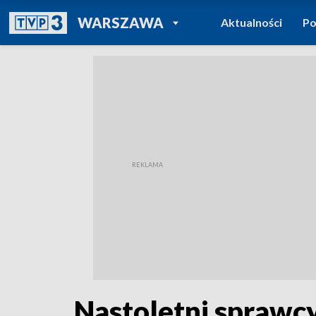
POWRÓT DO
WARSZAWA
Aktualności
Po
TVP REGIONY
Nastoletni sprawc