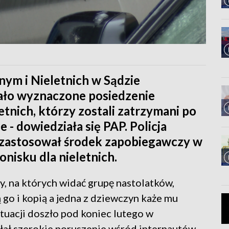
ym i Nieletnich w Sądzie
ło wyznaczone posiedzenie
etnich, którzy zostali zatrzymani po
 - dowiedziała się PAP. Policja
 zastosował środek zapobiegawczy w
onisku dla nieletnich.
my, na których widać grupę nastolatków,
ą go i kopią a jedna z dziewczyn każe mu
ytuacji doszło pod koniec lutego w
ał szerokie poruszenie wśród internautów