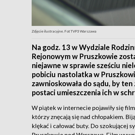
Zdjęcie ilustracyjne. Fot TVP3 Warszawa
Na godz. 13 w Wydziale Rodzinn
Rejonowym w Pruszkowie zosta
niejawne w sprawie sześciu niel
pobiciu nastolatka w Pruszkowie
zawnioskowała do sądu, by ten
postaci umieszczenia ich w schr
W piątek w internecie pojawiły się fil
którzy znęcają się nad chłopakiem. Bij
klękać i całować buty. Do szokującej s
Pruszkowie pod Warszawą. Film wywoł