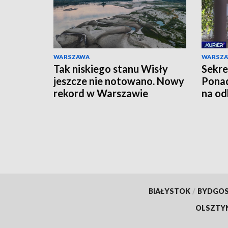
WARSZAWA
WARSZ
Tak niskiego stanu Wisły
Sekre
jeszcze nie notowano. Nowy
Ponad
rekord w Warszawie
na od
BIAŁYSTOK
/
BYDGO
OLSZTY