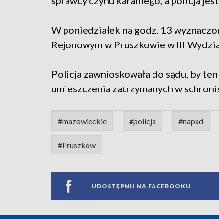
sprawcy czynu karalnego, a policja jes
W poniedziałek na godz. 13 wyznaczon
Rejonowym w Pruszkowie w III Wydzial
Policja zawnioskowała do sądu, by te
umieszczenia zatrzymanych w schronis
#mazowieckie
#policja
#napad
#Pruszków
UDOSTĘPNIJ NA FACEBOOKU