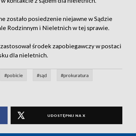
t w kontakcie z sądem dla nieletnich.
e zostało posiedzenie niejawne w Sądzie
e Rodzinnym i Nieletnich w tej sprawie.
n zastosował środek zapobiegawczy w postaci
ku dla nieletnich.
#pobicie
#sąd
#prokuratura
UDOSTĘPNIJ NA X