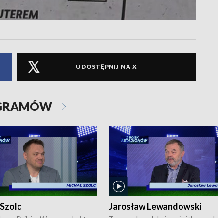
UDOSTĘPNIJ NA X
OGRAMÓW
 Szolc
Jarosław Lewandowski