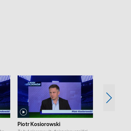
Piotr Kosiorowski
Tomasz Mat