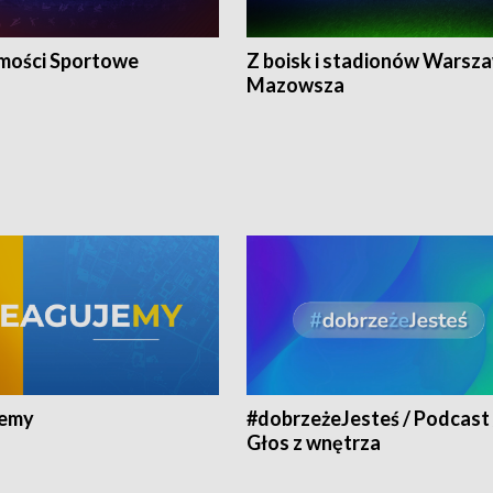
ości Sportowe
Z boisk i stadionów Warsza
Mazowsza
jemy
#dobrzeżeJesteś / Podcast 
Głos z wnętrza