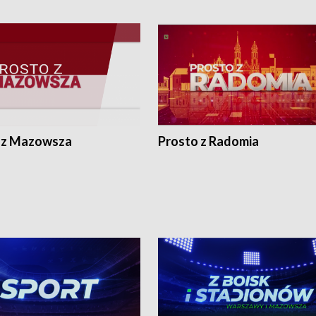
 z Mazowsza
Prosto z Radomia