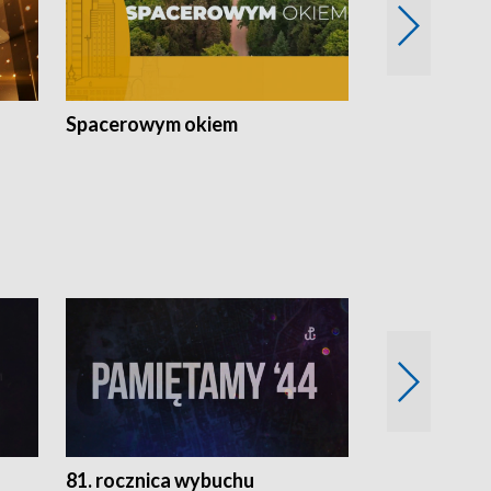
Spacerowym okiem
Filmowe spo
81. rocznica wybuchu
Retro Wawa