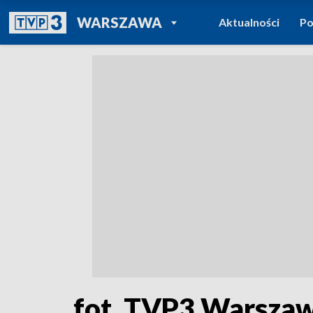
POWRÓT DO
WARSZAWA
Aktualności
Po
TVP REGIONY
fot. TVP3 Warsza