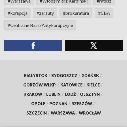
#Warszawa
#Włodzimierz Karpiński
#ratusz
#korupcja
#zarzuty
#prokuratura
#CBA
#Centralne Biuro Antykorupcyjne
BIAŁYSTOK
/
BYDGOSZCZ
/
GDAŃSK
/
GORZÓW WLKP.
/
KATOWICE
/
KIELCE
/
KRAKÓW
/
LUBLIN
/
ŁÓDŹ
/
OLSZTYN
/
OPOLE
/
POZNAŃ
/
RZESZÓW
/
SZCZECIN
/
WARSZAWA
/
WROCŁAW