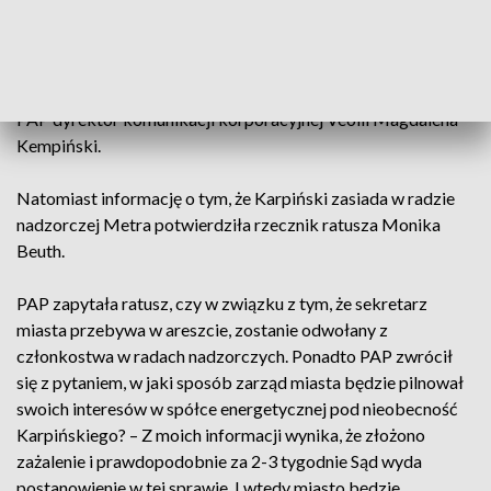
Potwierdzamy, że Miasto Stołeczne Warszawa posiada dwa
miejsca w Radzie Nadzorczej Veolii Energia Warszawa SA
oraz, że to wyłącznie Miasto dysponuje prawem do
powoływania i odwoływania tychże członków – przekazała
PAP dyrektor komunikacji korporacyjnej Veolii Magdalena
Kempiński.
Natomiast informację o tym, że Karpiński zasiada w radzie
nadzorczej Metra potwierdziła rzecznik ratusza Monika
Beuth.
PAP zapytała ratusz, czy w związku z tym, że sekretarz
miasta przebywa w areszcie, zostanie odwołany z
członkostwa w radach nadzorczych. Ponadto PAP zwrócił
się z pytaniem, w jaki sposób zarząd miasta będzie pilnował
swoich interesów w spółce energetycznej pod nieobecność
Karpińskiego? – Z moich informacji wynika, że złożono
zażalenie i prawdopodobnie za 2-3 tygodnie Sąd wyda
postanowienie w tej sprawie. I wtedy miasto będzie