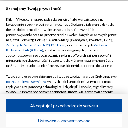
Szanujemy Twoją prywatność
Dołącz do nas:
Kliknij "Akceptuję i przechodzę do serwisu", aby wyrazić zgody na
korzystanie z technologii automatycznego śledzenia i zbierania danych,
TVP
dostęp do informacji na Twoim urządzeniu końcowym i ich
Abonament TVP
przechowywanie oraz na przetwarzanie Twoich danych osobowych przez
Regulamin TVP
nas, czyli Telewizję Polską S.A. w likwidacji (zwaną dalej również „TVP”),
Emisja w TVP
Zaufanych Partnerów z IAB* (1201 firm)
Polityka prywatności
oraz pozostałych
Zaufanych
Partnerów TVP (93 firm)
, w celach marketingowych (w tym do
Centrum informacji TVP
Moje zgody
zautomatyzowanego dopasowania reklam do Twoich zainteresowań i
mierzenia ich skuteczności) i pozostałych, które wskazujemy poniżej, a
Naziemna Telewizja Cyfrowa
Pomoc
także zgody na udostępnianie przez nas identyfikatora PPID do Google.
Sklep TVP
Biuro reklamy
Twoje dane osobowe zbierane podczas odwiedzania przez Ciebie naszych
Rada Programowa
poszczególnych serwisów
zwanych dalej „Portalem”, w tym informacje
Kontakt
zapisywane za pomocą technologii takich jak: pliki cookie, sygnalizatory
System NOS
WWW lub innych podobnych technologii umożliwiających świadczenie
dopasowanych i bezpiecznych usług, personalizację treści oraz reklam,
Informacje o nadawcy
Kanały
udostępnianie funkcji mediów społecznościowych oraz analizowanie
Akceptuję i przechodzę do serwisu
ruchu w Internecie.
Program dla prasy
©2026 Telewizja Polska S.A. w likwidacji
Biuro Reklamy
Twoje dane osobowe zbierane podczas odwiedzania przez Ciebie
Ustawienia zaawansowane
poszczególnych serwisów
na Portalu, takie jak adresy IP, identyfikatory
Ogłoszenie przetargowe