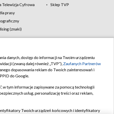
 Telewizja Cyfrowa
Sklep TVP
la prasy
tograficzny
sing (znaki)
klamy
Kontakt
rania danych, dostęp do informacji na Twoim urządzeniu
idacji (zwaną dalej również „TVP”),
Zaufanych Partnerów
anego dopasowania reklam do Twoich zainteresowań i
a PPID do Google.
”, w tym informacje zapisywane za pomocą technologii
zpiecznych usług, personalizację treści oraz reklam,
identyfikatory Twoich urządzeń końcowych i identyfikatory