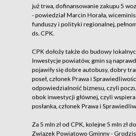
już trwa, dofinansowanie zakupu 5 w
- powiedział Marcin Horała, wiceminis
funduszy i polityki regionalnej, pełn
ds. CPK.
CPK dołoży także do budowy lokalnych
Inwestycje powiatów, gmin są naprawdę
pojawiły się dobre autobusy, dobry tra
poseł, członek Prawa i Sprawiedliwośc
odpowiedzialność biznesu, czyli poczu
obok inwestycji głównej, czyli wspier
posłanka, członek Prawa i Sprawiedliw
Za 5 mln zł od CPK, kolejne 5 mln zł d
Związek Powiatowo Gminny - Grodzi