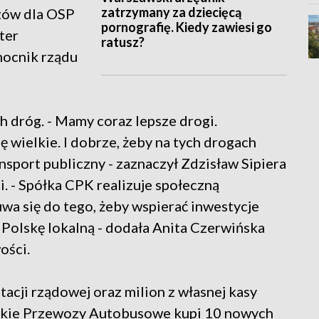
zatrzymany za dziecięcą
ozów dla OSP
pornografię. Kiedy zawiesi go
ter
ratusz?
omocnik rządu
 dróg. - Mamy coraz lepsze drogi.
 wielkie. I dobrze, żeby na tych drogach
nsport publiczny - zaznaczył Zdzisław Sipiera
i. - Spółka CPK realizuje społeczną
wa się do tego, żeby wspierać inwestycje
a Polskę lokalną - dodała Anita Czerwińska
ości.
otacji rządowej oraz milion z własnej kasy
skie Przewozy Autobusowe kupi 10 nowych