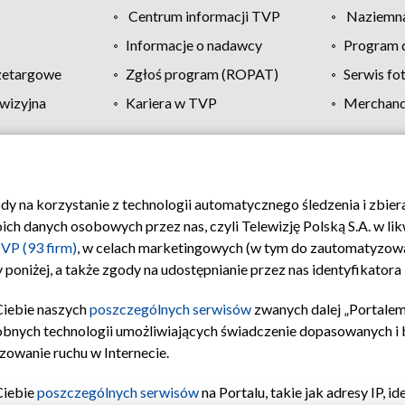
Centrum informacji TVP
Naziemna
Informacje o nadawcy
Program d
zetargowe
Zgłoś program (ROPAT)
Serwis fo
wizyjna
Kariera w TVP
Merchandi
Polityka prywatności
Moje zgody
Pomoc
Biuro re
ody na korzystanie z technologii automatycznego śledzenia i zbie
 danych osobowych przez nas, czyli Telewizję Polską S.A. w likw
VP (93 firm)
, w celach marketingowych (w tym do zautomatyzow
 poniżej, a także zgody na udostępnianie przez nas identyfikator
Ciebie naszych
poszczególnych serwisów
zwanych dalej „Portalem
obnych technologii umożliwiających świadczenie dopasowanych i be
zowanie ruchu w Internecie.
Ciebie
poszczególnych serwisów
na Portalu, takie jak adresy IP, 