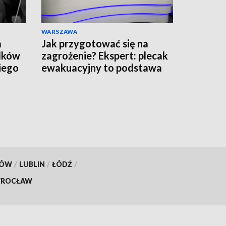
WARSZAWA
a
Jak przygotować się na
adków
zagrożenie? Ekspert: plecak
iego
ewakuacyjny to podstawa
KÓW
/
LUBLIN
/
ŁÓDŹ
/
ROCŁAW