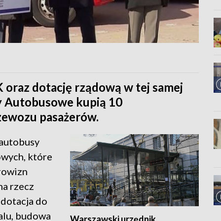
 oraz dotację rządową w tej samej
y Autobusowe kupią 10
zewozu pasażerów.
 autobusy
wych, które
arowizn
na rzecz
 dotacja do
alu, budowa
Warszawski urzędnik