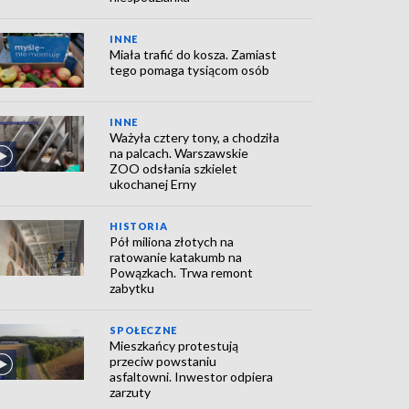
INNE
Miała trafić do kosza. Zamiast
tego pomaga tysiącom osób
INNE
Ważyła cztery tony, a chodziła
na palcach. Warszawskie
ZOO odsłania szkielet
ukochanej Erny
HISTORIA
Pół miliona złotych na
ratowanie katakumb na
Powązkach. Trwa remont
zabytku
SPOŁECZNE
Mieszkańcy protestują
przeciw powstaniu
asfaltowni. Inwestor odpiera
zarzuty