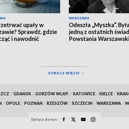
AWA
WARSZAWA
rzetrwać upały w
Odeszła „Myszka”. Był
awie? Sprawdź, gdzie
jedną z ostatnich świ
ząć i nawodnić
Powstania Warszawsk
nizm
ZOBACZ WIĘCEJ
SZCZ
/
GDAŃSK
/
GORZÓW WLKP.
/
KATOWICE
/
KIELCE
/
KRA
N
/
OPOLE
/
POZNAŃ
/
RZESZÓW
/
SZCZECIN
/
WARSZAWA
/
W
Dołącz do nas: