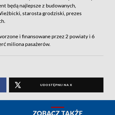
ent będą najlepsze z budowanych,
eżbicki, starosta grodziski, prezes
ch.
rzone i finansowane przez 2 powiaty i 6
rć miliona pasażerów.
UDOSTĘPNIJ NA X
ZOBACZ TAKŻE