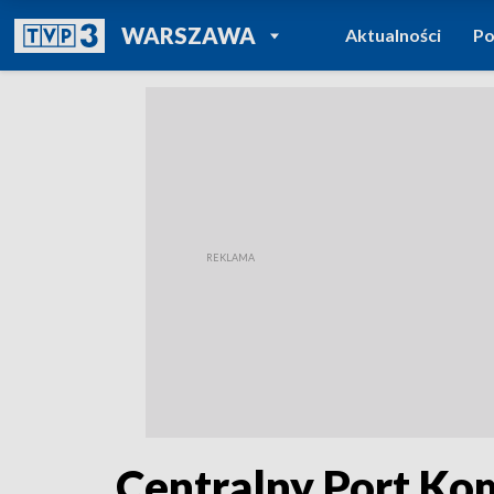
POWRÓT DO
WARSZAWA
Aktualności
Po
TVP REGIONY
Centralny Port Ko