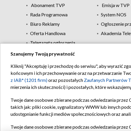
Abonament TVP
Emisja w TVP
Rada Programowa
System NOS
Biuro Reklamy
Ogłoszenie pr
Oferta Handlowa
Akademia Tele
Telegazeta ogłoszenia
Szanujemy Twoją prywatność
Regulamin TVP
Kliknij "Akceptuję i przechodzę do serwisu", aby wyrazić zg
końcowym i ich przechowywanie oraz na przetwarzanie Twoich
z IAB* (1201 firm)
oraz pozostałych
Zaufanych Partnerów T
mierzenia ich skuteczności) i pozostałych, które wskazujemy
Twoje dane osobowe zbierane podczas odwiedzania przez 
takich jak: pliki cookie, sygnalizatory WWW lub innych pod
udostępnianie funkcji mediów społecznościowych oraz anali
Twoje dane osobowe zbierane podczas odwiedzania przez 