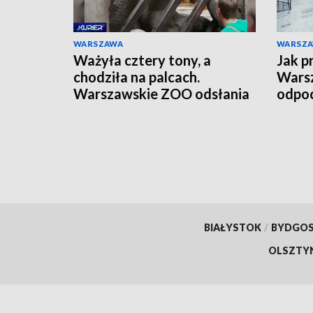
WARSZAWA
WARSZ
Ważyła cztery tony, a
Jak p
chodziła na palcach.
Warsz
Warszawskie ZOO odsłania
odpoc
szkielet ukochanej Erny
orga
BIAŁYSTOK
/
BYDGO
OLSZTY